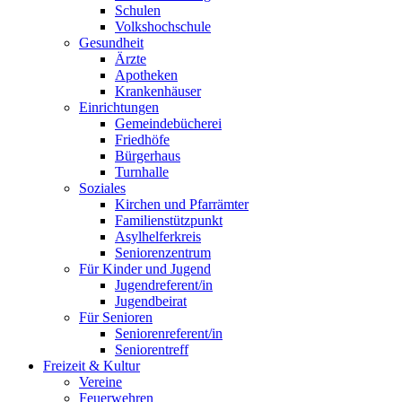
Schulen
Volkshochschule
Gesundheit
Ärzte
Apotheken
Krankenhäuser
Einrichtungen
Gemeindebücherei
Friedhöfe
Bürgerhaus
Turnhalle
Soziales
Kirchen und Pfarrämter
Familienstützpunkt
Asylhelferkreis
Seniorenzentrum
Für Kinder und Jugend
Jugendreferent/in
Jugendbeirat
Für Senioren
Seniorenreferent/in
Seniorentreff
Freizeit & Kultur
Vereine
Feuerwehren