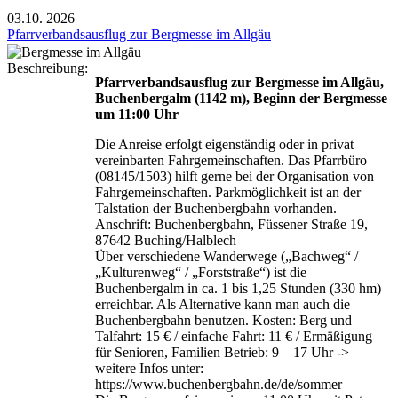
03.10.
2026
Pfarrverbandsausflug zur Bergmesse im Allgäu
Beschreibung:
Pfarrverbandsausflug zur Bergmesse im Allgäu,
Buchenbergalm (1142 m), Beginn der Bergmesse
um 11:00 Uhr
Die Anreise erfolgt eigenständig oder in privat
vereinbarten Fahrgemeinschaften. Das Pfarrbüro
(08145/1503) hilft gerne bei der Organisation von
Fahrgemeinschaften. Parkmöglichkeit ist an der
Talstation der Buchenbergbahn vorhanden.
Anschrift: Buchenbergbahn, Füssener Straße 19,
87642 Buching/Halblech
Über verschiedene Wanderwege („Bachweg“ /
„Kulturenweg“ / „Forststraße“) ist die
Buchenbergalm in ca. 1 bis 1,25 Stunden (330 hm)
erreichbar. Als Alternative kann man auch die
Buchenbergbahn benutzen. Kosten: Berg und
Talfahrt: 15 € / einfache Fahrt: 11 € / Ermäßigung
für Senioren, Familien Betrieb: 9 – 17 Uhr ->
weitere Infos unter:
https://www.buchenbergbahn.de/de/sommer