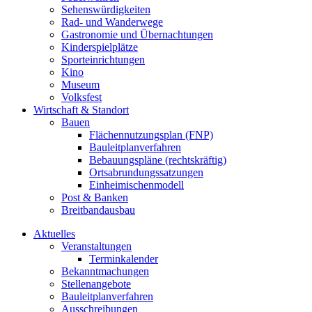
Sehenswürdigkeiten
Rad- und Wanderwege
Gastronomie und Übernachtungen
Kinderspielplätze
Sporteinrichtungen
Kino
Museum
Volksfest
Wirtschaft & Standort
Bauen
Flächennutzungsplan (FNP)
Bauleitplanverfahren
Bebauungspläne (rechtskräftig)
Ortsabrundungssatzungen
Einheimischenmodell
Post & Banken
Breitbandausbau
Aktuelles
Veranstaltungen
Terminkalender
Bekanntmachungen
Stellenangebote
Bauleitplanverfahren
Ausschreibungen