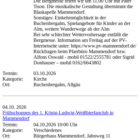
Die Bergmesse feiern wir um 11.00 Uhr mit Pater
Tison. Die musikalische Gestaltung übernimmt die
Blaskapelle Mammendorf.
Sonstiges: Einkehrmöglichkeit in der
Buchenbergalm, Spielangebote für Kinder an der
Alm, weitere Wanderwege ab der Alm
Bei sehr schlechter Wettervorhersage entfällt die
Bergmesse. Information am Freitag auf der PV-
Internetseite unter: https://www.pv-mammendorf.de/
Rückfragen beim Pfarrbüro Mammendorf bzw.
Alfons Oswald - mobil 01522/2555781 oder Sigrid
Donhauser – mobil 0162/6643802
Termin:
03.10.2026
Kategorie:
Kirche
Ort:
Buchenbergalm, Allgäu
04.10.
2026
Frühschoppen des 1. König-Ludwig-Weißbierfanclub in
Mammendorf
Termin:
04.10.2026 10:00 Uhr
Kategorie:
Verschiedenes
Ort:
Bürgerhaus Mammendorf, Jahnweg 11