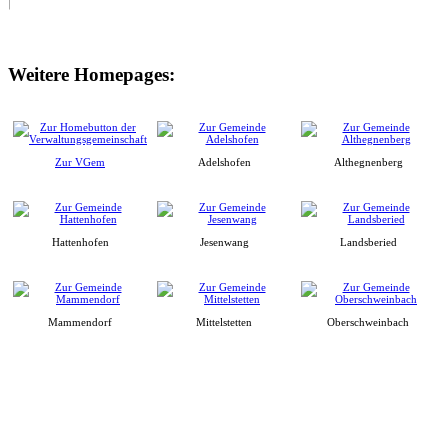
Weitere Homepages:
Zur VGem
Adelshofen
Althegnenberg
Hattenhofen
Jesenwang
Landsberied
Mammendorf
Mittelstetten
Oberschweinbach