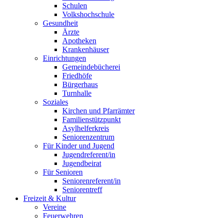
Schulen
Volkshochschule
Gesundheit
Ärzte
Apotheken
Krankenhäuser
Einrichtungen
Gemeindebücherei
Friedhöfe
Bürgerhaus
Turnhalle
Soziales
Kirchen und Pfarrämter
Familienstützpunkt
Asylhelferkreis
Seniorenzentrum
Für Kinder und Jugend
Jugendreferent/in
Jugendbeirat
Für Senioren
Seniorenreferent/in
Seniorentreff
Freizeit & Kultur
Vereine
Feuerwehren