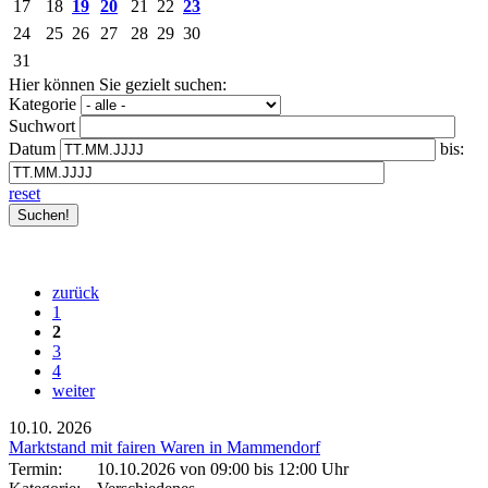
17
18
19
20
21
22
23
24
25
26
27
28
29
30
31
Hier können Sie gezielt suchen:
Kategorie
Suchwort
Datum
bis:
reset
zurück
1
2
3
4
weiter
10.10.
2026
Marktstand mit fairen Waren in Mammendorf
Termin:
10.10.2026 von 09:00
bis 12:00 Uhr