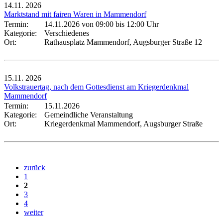
14.11.
2026
Marktstand mit fairen Waren in Mammendorf
Termin:
14.11.2026 von 09:00
bis 12:00 Uhr
Kategorie:
Verschiedenes
Ort:
Rathausplatz Mammendorf, Augsburger Straße 12
15.11.
2026
Volkstrauertag, nach dem Gottesdienst am Kriegerdenkmal
Mammendorf
Termin:
15.11.2026
Kategorie:
Gemeindliche Veranstaltung
Ort:
Kriegerdenkmal Mammendorf, Augsburger Straße
zurück
1
2
3
4
weiter