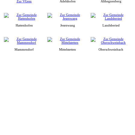
Zur VGem
Adelshofen
Althegnenberg
Hattenhofen
Jesenwang
Landsberied
Mammendorf
Mittelstetten
Oberschweinbach