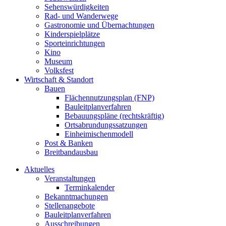
Sehenswürdigkeiten
Rad- und Wanderwege
Gastronomie und Übernachtungen
Kinderspielplätze
Sporteinrichtungen
Kino
Museum
Volksfest
Wirtschaft & Standort
Bauen
Flächennutzungsplan (FNP)
Bauleitplanverfahren
Bebauungspläne (rechtskräftig)
Ortsabrundungssatzungen
Einheimischenmodell
Post & Banken
Breitbandausbau
Aktuelles
Veranstaltungen
Terminkalender
Bekanntmachungen
Stellenangebote
Bauleitplanverfahren
Ausschreibungen