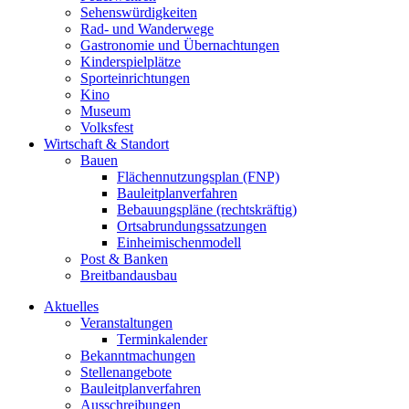
Sehenswürdigkeiten
Rad- und Wanderwege
Gastronomie und Übernachtungen
Kinderspielplätze
Sporteinrichtungen
Kino
Museum
Volksfest
Wirtschaft & Standort
Bauen
Flächennutzungsplan (FNP)
Bauleitplanverfahren
Bebauungspläne (rechtskräftig)
Ortsabrundungssatzungen
Einheimischenmodell
Post & Banken
Breitbandausbau
Aktuelles
Veranstaltungen
Terminkalender
Bekanntmachungen
Stellenangebote
Bauleitplanverfahren
Ausschreibungen