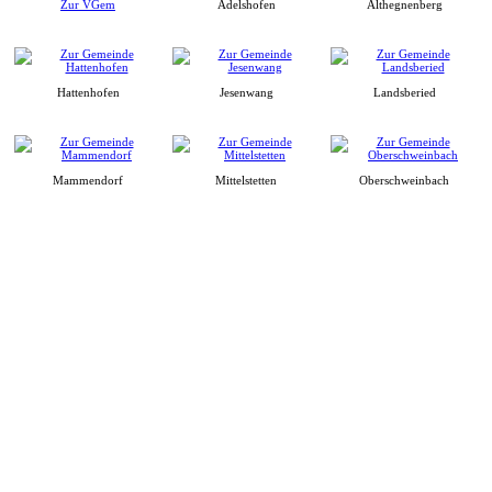
Zur VGem
Adelshofen
Althegnenberg
Hattenhofen
Jesenwang
Landsberied
Mammendorf
Mittelstetten
Oberschweinbach