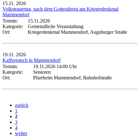
15.11.
2026
Volkstrauertag, nach dem Gottesdienst am Kriegerdenkmal
Mammendorf
Termin:
15.11.2026
Kategorie:
Gemeindliche Veranstaltung
Ort:
Kriegerdenkmal Mammendorf, Augsburger Straße
19.11.
2026
Kaffeeratsch in Mammendorf
Termin:
19.11.2026 14:00 Uhr
Kategorie:
Senioren
Ort:
Pfarrheim Mammendorf, Bahnhofstraße
zurück
1
2
3
4
weiter