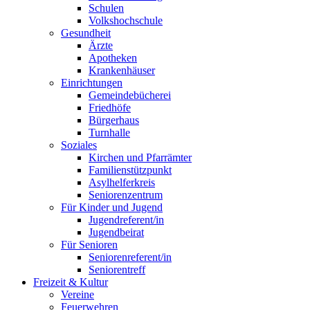
Schulen
Volkshochschule
Gesundheit
Ärzte
Apotheken
Krankenhäuser
Einrichtungen
Gemeindebücherei
Friedhöfe
Bürgerhaus
Turnhalle
Soziales
Kirchen und Pfarrämter
Familienstützpunkt
Asylhelferkreis
Seniorenzentrum
Für Kinder und Jugend
Jugendreferent/in
Jugendbeirat
Für Senioren
Seniorenreferent/in
Seniorentreff
Freizeit & Kultur
Vereine
Feuerwehren