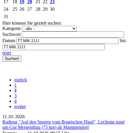
17
18
19
20
21
22
23
24
25
26
27
28
29
30
31
Hier können Sie gezielt suchen:
Kategorie
Suchwort
Datum
bis:
reset
zurück
1
2
3
4
weiter
11.10.
2026
Radtour "Auf den Spuren vom Boarischen Hiasl", Lechrain rund
um Gut Mergenthau (75 km) ab Mammendorf