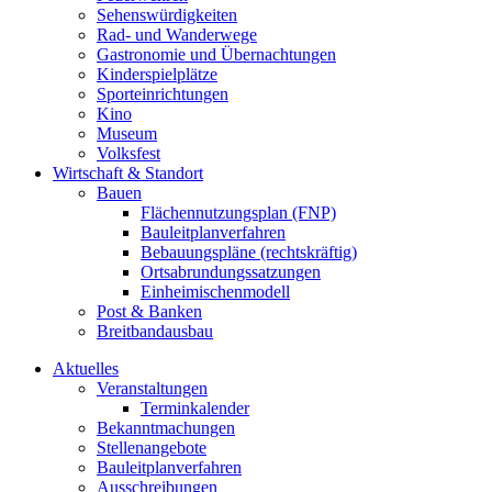
Sehenswürdigkeiten
Rad- und Wanderwege
Gastronomie und Übernachtungen
Kinderspielplätze
Sporteinrichtungen
Kino
Museum
Volksfest
Wirtschaft & Standort
Bauen
Flächennutzungsplan (FNP)
Bauleitplanverfahren
Bebauungspläne (rechtskräftig)
Ortsabrundungssatzungen
Einheimischenmodell
Post & Banken
Breitbandausbau
Aktuelles
Veranstaltungen
Terminkalender
Bekanntmachungen
Stellenangebote
Bauleitplanverfahren
Ausschreibungen