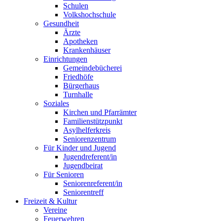
Schulen
Volkshochschule
Gesundheit
Ärzte
Apotheken
Krankenhäuser
Einrichtungen
Gemeindebücherei
Friedhöfe
Bürgerhaus
Turnhalle
Soziales
Kirchen und Pfarrämter
Familienstützpunkt
Asylhelferkreis
Seniorenzentrum
Für Kinder und Jugend
Jugendreferent/in
Jugendbeirat
Für Senioren
Seniorenreferent/in
Seniorentreff
Freizeit & Kultur
Vereine
Feuerwehren