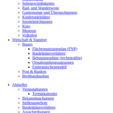
Sehenswürdigkeiten
Rad- und Wanderwege
Gastronomie und Übernachtungen
Kinderspielplätze
Sporteinrichtungen
Kino
Museum
Volksfest
Wirtschaft & Standort
Bauen
Flächennutzungsplan (FNP)
Bauleitplanverfahren
Bebauungspläne (rechtskräftig)
Ortsabrundungssatzungen
Einheimischenmodell
Post & Banken
Breitbandausbau
Aktuelles
Veranstaltungen
Terminkalender
Bekanntmachungen
Stellenangebote
Bauleitplanverfahren
Ausschreibungen