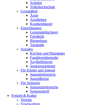
Schulen
Volkshochschule
Gesundheit
Ärzte
Apotheken
Krankenhäuser
Einrichtungen
Gemeindebücherei
Friedhöfe
Bürgerhaus
Turnhalle
Soziales
Kirchen und Pfarrämter
Familienstützpunkt
Asylhelferkreis
Seniorenzentrum
Für Kinder und Jugend
Jugendreferent/in
Jugendbeirat
Für Senioren
Seniorenreferent/in
Seniorentreff
Freizeit & Kultur
Vereine
Feuerwehren