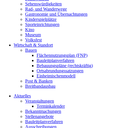
Sehenswürdigkeiten
Rad- und Wanderwege
Gastronomie und Übernachtungen
Kinderspielplätze
Sporteinrichtungen
Kino
Museum
Volksfest
Wirtschaft & Standort
Bauen
Flächennutzungsplan (FNP)
Bauleitplanverfahren
Bebauungspläne (rechtskräftig)
Ortsabrundungssatzungen
Einheimischenmodell
Post & Banken
Breitbandausbau
Aktuelles
Veranstaltungen
Terminkalender
Bekanntmachungen
Stellenangebote
Bauleitplanverfahren
Ausschreibungen