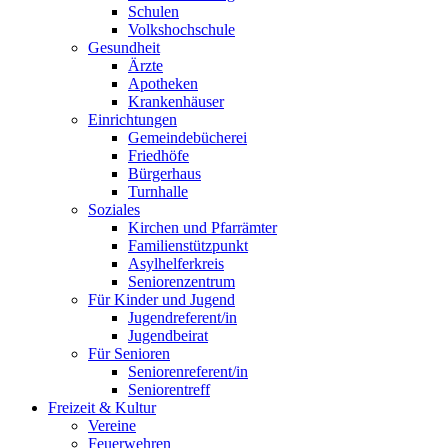
Schulen
Volkshochschule
Gesundheit
Ärzte
Apotheken
Krankenhäuser
Einrichtungen
Gemeindebücherei
Friedhöfe
Bürgerhaus
Turnhalle
Soziales
Kirchen und Pfarrämter
Familienstützpunkt
Asylhelferkreis
Seniorenzentrum
Für Kinder und Jugend
Jugendreferent/in
Jugendbeirat
Für Senioren
Seniorenreferent/in
Seniorentreff
Freizeit & Kultur
Vereine
Feuerwehren