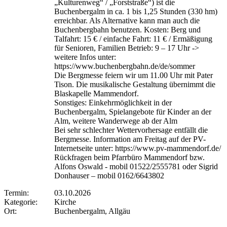
„Kulturenweg“ / „Forststraße“) ist die
Buchenbergalm in ca. 1 bis 1,25 Stunden (330 hm)
erreichbar. Als Alternative kann man auch die
Buchenbergbahn benutzen. Kosten: Berg und
Talfahrt: 15 € / einfache Fahrt: 11 € / Ermäßigung
für Senioren, Familien Betrieb: 9 – 17 Uhr ->
weitere Infos unter:
https://www.buchenbergbahn.de/de/sommer
Die Bergmesse feiern wir um 11.00 Uhr mit Pater
Tison. Die musikalische Gestaltung übernimmt die
Blaskapelle Mammendorf.
Sonstiges: Einkehrmöglichkeit in der
Buchenbergalm, Spielangebote für Kinder an der
Alm, weitere Wanderwege ab der Alm
Bei sehr schlechter Wettervorhersage entfällt die
Bergmesse. Information am Freitag auf der PV-
Internetseite unter: https://www.pv-mammendorf.de/
Rückfragen beim Pfarrbüro Mammendorf bzw.
Alfons Oswald - mobil 01522/2555781 oder Sigrid
Donhauser – mobil 0162/6643802
Termin:
03.10.2026
Kategorie:
Kirche
Ort:
Buchenbergalm, Allgäu