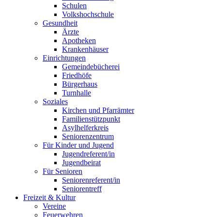
Schulen
Volkshochschule
Gesundheit
Ärzte
Apotheken
Krankenhäuser
Einrichtungen
Gemeindebücherei
Friedhöfe
Bürgerhaus
Turnhalle
Soziales
Kirchen und Pfarrämter
Familienstützpunkt
Asylhelferkreis
Seniorenzentrum
Für Kinder und Jugend
Jugendreferent/in
Jugendbeirat
Für Senioren
Seniorenreferent/in
Seniorentreff
Freizeit & Kultur
Vereine
Feuerwehren