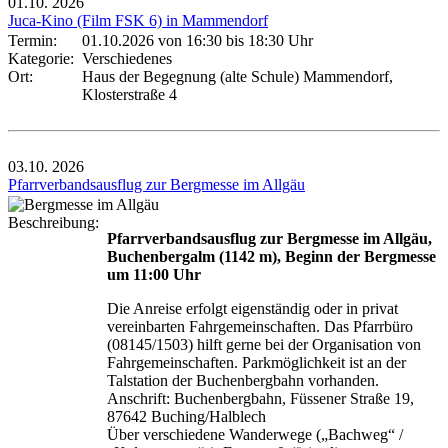
01.10.
2026
Juca-Kino (Film FSK 6) in Mammendorf
Termin:
01.10.2026 von 16:30
bis 18:30 Uhr
Kategorie:
Verschiedenes
Ort:
Haus der Begegnung (alte Schule) Mammendorf,
Klosterstraße 4
03.10.
2026
Pfarrverbandsausflug zur Bergmesse im Allgäu
Beschreibung:
Pfarrverbandsausflug zur Bergmesse im Allgäu,
Buchenbergalm (1142 m), Beginn der Bergmesse
um 11:00 Uhr
Die Anreise erfolgt eigenständig oder in privat
vereinbarten Fahrgemeinschaften. Das Pfarrbüro
(08145/1503) hilft gerne bei der Organisation von
Fahrgemeinschaften. Parkmöglichkeit ist an der
Talstation der Buchenbergbahn vorhanden.
Anschrift: Buchenbergbahn, Füssener Straße 19,
87642 Buching/Halblech
Über verschiedene Wanderwege („Bachweg“ /