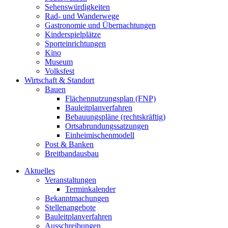
Sehenswürdigkeiten
Rad- und Wanderwege
Gastronomie und Übernachtungen
Kinderspielplätze
Sporteinrichtungen
Kino
Museum
Volksfest
Wirtschaft & Standort
Bauen
Flächennutzungsplan (FNP)
Bauleitplanverfahren
Bebauungspläne (rechtskräftig)
Ortsabrundungssatzungen
Einheimischenmodell
Post & Banken
Breitbandausbau
Aktuelles
Veranstaltungen
Terminkalender
Bekanntmachungen
Stellenangebote
Bauleitplanverfahren
Ausschreibungen