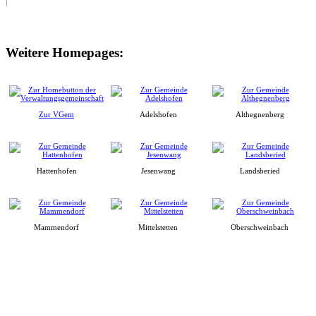
Weitere Homepages:
Zur VGem
Adelshofen
Althegnenberg
Hattenhofen
Jesenwang
Landsberied
Mammendorf
Mittelstetten
Oberschweinbach