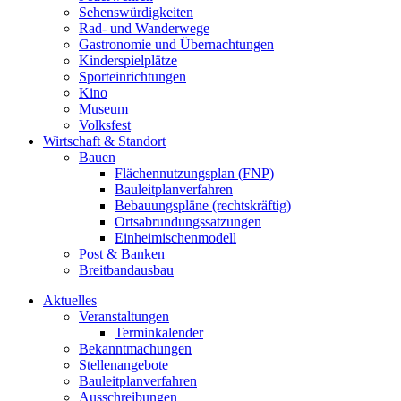
Sehenswürdigkeiten
Rad- und Wanderwege
Gastronomie und Übernachtungen
Kinderspielplätze
Sporteinrichtungen
Kino
Museum
Volksfest
Wirtschaft & Standort
Bauen
Flächennutzungsplan (FNP)
Bauleitplanverfahren
Bebauungspläne (rechtskräftig)
Ortsabrundungssatzungen
Einheimischenmodell
Post & Banken
Breitbandausbau
Aktuelles
Veranstaltungen
Terminkalender
Bekanntmachungen
Stellenangebote
Bauleitplanverfahren
Ausschreibungen