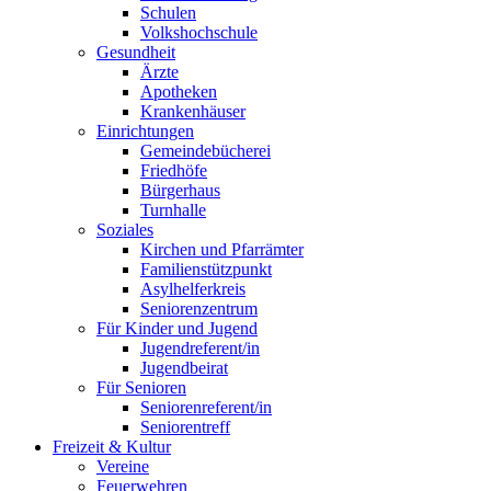
Schulen
Volkshochschule
Gesundheit
Ärzte
Apotheken
Krankenhäuser
Einrichtungen
Gemeindebücherei
Friedhöfe
Bürgerhaus
Turnhalle
Soziales
Kirchen und Pfarrämter
Familienstützpunkt
Asylhelferkreis
Seniorenzentrum
Für Kinder und Jugend
Jugendreferent/in
Jugendbeirat
Für Senioren
Seniorenreferent/in
Seniorentreff
Freizeit & Kultur
Vereine
Feuerwehren