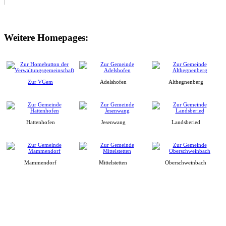
Weitere Homepages:
Zur VGem
Adelshofen
Althegnenberg
Hattenhofen
Jesenwang
Landsberied
Mammendorf
Mittelstetten
Oberschweinbach