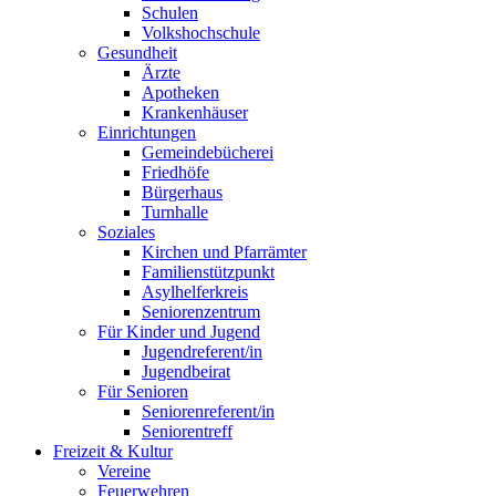
Schulen
Volkshochschule
Gesundheit
Ärzte
Apotheken
Krankenhäuser
Einrichtungen
Gemeindebücherei
Friedhöfe
Bürgerhaus
Turnhalle
Soziales
Kirchen und Pfarrämter
Familienstützpunkt
Asylhelferkreis
Seniorenzentrum
Für Kinder und Jugend
Jugendreferent/in
Jugendbeirat
Für Senioren
Seniorenreferent/in
Seniorentreff
Freizeit & Kultur
Vereine
Feuerwehren