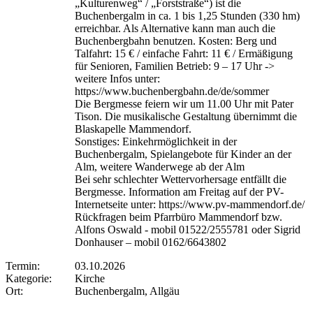
„Kulturenweg“ / „Forststraße“) ist die
Buchenbergalm in ca. 1 bis 1,25 Stunden (330 hm)
erreichbar. Als Alternative kann man auch die
Buchenbergbahn benutzen. Kosten: Berg und
Talfahrt: 15 € / einfache Fahrt: 11 € / Ermäßigung
für Senioren, Familien Betrieb: 9 – 17 Uhr ->
weitere Infos unter:
https://www.buchenbergbahn.de/de/sommer
Die Bergmesse feiern wir um 11.00 Uhr mit Pater
Tison. Die musikalische Gestaltung übernimmt die
Blaskapelle Mammendorf.
Sonstiges: Einkehrmöglichkeit in der
Buchenbergalm, Spielangebote für Kinder an der
Alm, weitere Wanderwege ab der Alm
Bei sehr schlechter Wettervorhersage entfällt die
Bergmesse. Information am Freitag auf der PV-
Internetseite unter: https://www.pv-mammendorf.de/
Rückfragen beim Pfarrbüro Mammendorf bzw.
Alfons Oswald - mobil 01522/2555781 oder Sigrid
Donhauser – mobil 0162/6643802
Termin:
03.10.2026
Kategorie:
Kirche
Ort:
Buchenbergalm, Allgäu