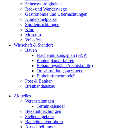
Sehenswürdigkeiten
Rad- und Wanderwege
Gastronomie und Übernachtungen
Kinderspielplätze
Sporteinrichtungen
Kino
Museum
Volksfest
Wirtschaft & Standort
Bauen
Flächennutzungsplan (FNP)
Bauleitplanverfahren
Bebauungspläne (rechtskräftig)
Ortsabrundungssatzungen
Einheimischenmodell
Post & Banken
Breitbandausbau
Aktuelles
Veranstaltungen
Terminkalender
Bekanntmachungen
Stellenangebote
Bauleitplanverfahren
Ausschreibungen