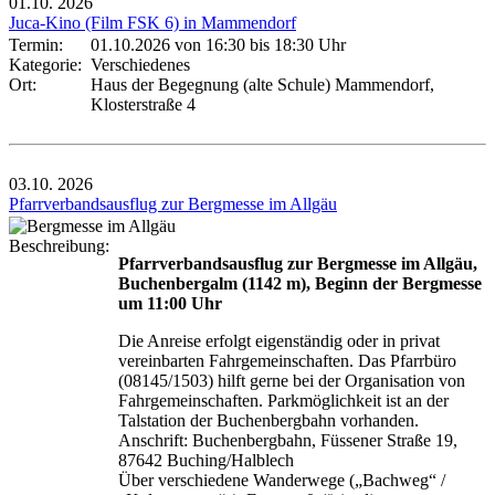
01.10.
2026
Juca-Kino (Film FSK 6) in Mammendorf
Termin:
01.10.2026 von 16:30
bis 18:30 Uhr
Kategorie:
Verschiedenes
Ort:
Haus der Begegnung (alte Schule) Mammendorf,
Klosterstraße 4
03.10.
2026
Pfarrverbandsausflug zur Bergmesse im Allgäu
Beschreibung:
Pfarrverbandsausflug zur Bergmesse im Allgäu,
Buchenbergalm (1142 m), Beginn der Bergmesse
um 11:00 Uhr
Die Anreise erfolgt eigenständig oder in privat
vereinbarten Fahrgemeinschaften. Das Pfarrbüro
(08145/1503) hilft gerne bei der Organisation von
Fahrgemeinschaften. Parkmöglichkeit ist an der
Talstation der Buchenbergbahn vorhanden.
Anschrift: Buchenbergbahn, Füssener Straße 19,
87642 Buching/Halblech
Über verschiedene Wanderwege („Bachweg“ /