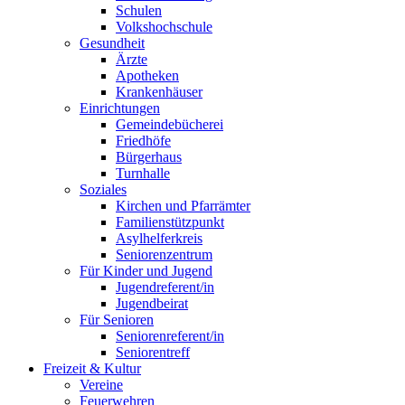
Schulen
Volkshochschule
Gesundheit
Ärzte
Apotheken
Krankenhäuser
Einrichtungen
Gemeindebücherei
Friedhöfe
Bürgerhaus
Turnhalle
Soziales
Kirchen und Pfarrämter
Familienstützpunkt
Asylhelferkreis
Seniorenzentrum
Für Kinder und Jugend
Jugendreferent/in
Jugendbeirat
Für Senioren
Seniorenreferent/in
Seniorentreff
Freizeit & Kultur
Vereine
Feuerwehren