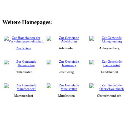
Weitere Homepages:
Zur VGem
Adelshofen
Althegnenberg
Hattenhofen
Jesenwang
Landsberied
Mammendorf
Mittelstetten
Oberschweinbach