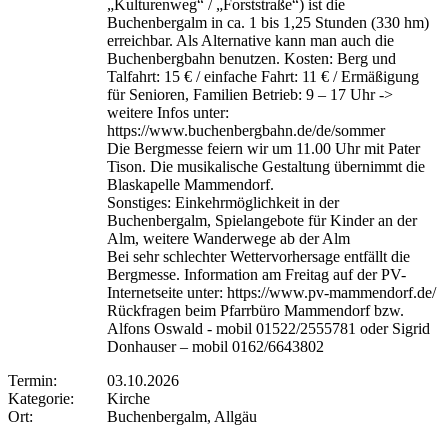
„Kulturenweg“ / „Forststraße“) ist die
Buchenbergalm in ca. 1 bis 1,25 Stunden (330 hm)
erreichbar. Als Alternative kann man auch die
Buchenbergbahn benutzen. Kosten: Berg und
Talfahrt: 15 € / einfache Fahrt: 11 € / Ermäßigung
für Senioren, Familien Betrieb: 9 – 17 Uhr ->
weitere Infos unter:
https://www.buchenbergbahn.de/de/sommer
Die Bergmesse feiern wir um 11.00 Uhr mit Pater
Tison. Die musikalische Gestaltung übernimmt die
Blaskapelle Mammendorf.
Sonstiges: Einkehrmöglichkeit in der
Buchenbergalm, Spielangebote für Kinder an der
Alm, weitere Wanderwege ab der Alm
Bei sehr schlechter Wettervorhersage entfällt die
Bergmesse. Information am Freitag auf der PV-
Internetseite unter: https://www.pv-mammendorf.de/
Rückfragen beim Pfarrbüro Mammendorf bzw.
Alfons Oswald - mobil 01522/2555781 oder Sigrid
Donhauser – mobil 0162/6643802
Termin:
03.10.2026
Kategorie:
Kirche
Ort:
Buchenbergalm, Allgäu