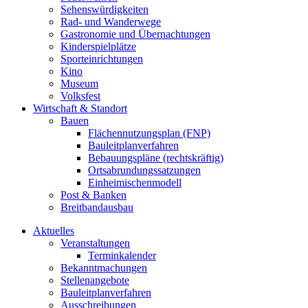
Sehenswürdigkeiten
Rad- und Wanderwege
Gastronomie und Übernachtungen
Kinderspielplätze
Sporteinrichtungen
Kino
Museum
Volksfest
Wirtschaft & Standort
Bauen
Flächennutzungsplan (FNP)
Bauleitplanverfahren
Bebauungspläne (rechtskräftig)
Ortsabrundungssatzungen
Einheimischenmodell
Post & Banken
Breitbandausbau
Aktuelles
Veranstaltungen
Terminkalender
Bekanntmachungen
Stellenangebote
Bauleitplanverfahren
Ausschreibungen