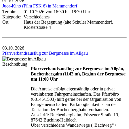
01.10.
2026
Juca-Kino (Film FSK 6) in Mammendorf
Termin:
01.10.2026 von 16:30
bis 18:30 Uhr
Kategorie:
Verschiedenes
Ort:
Haus der Begegnung (alte Schule) Mammendorf,
Klosterstraße 4
03.10.
2026
Pfarrverbandsausflug zur Bergmesse im Allgäu
Beschreibung:
Pfarrverbandsausflug zur Bergmesse im Allgäu,
Buchenbergalm (1142 m), Beginn der Bergmesse
um 11:00 Uhr
Die Anreise erfolgt eigenständig oder in privat
vereinbarten Fahrgemeinschaften. Das Pfarrbüro
(08145/1503) hilft gerne bei der Organisation von
Fahrgemeinschaften. Parkmöglichkeit ist an der
Talstation der Buchenbergbahn vorhanden.
Anschrift: Buchenbergbahn, Füssener Straße 19,
87642 Buching/Halblech
Über verschiedene Wanderwege („Bachweg“ /