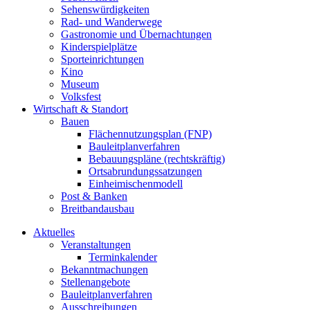
Sehenswürdigkeiten
Rad- und Wanderwege
Gastronomie und Übernachtungen
Kinderspielplätze
Sporteinrichtungen
Kino
Museum
Volksfest
Wirtschaft & Standort
Bauen
Flächennutzungsplan (FNP)
Bauleitplanverfahren
Bebauungspläne (rechtskräftig)
Ortsabrundungssatzungen
Einheimischenmodell
Post & Banken
Breitbandausbau
Aktuelles
Veranstaltungen
Terminkalender
Bekanntmachungen
Stellenangebote
Bauleitplanverfahren
Ausschreibungen