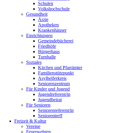
Schulen
Volkshochschule
Gesundheit
Ärzte
Apotheken
Krankenhäuser
Einrichtungen
Gemeindebücherei
Friedhöfe
Bürgerhaus
Turnhalle
Soziales
Kirchen und Pfarrämter
Familienstützpunkt
Asylhelferkreis
Seniorenzentrum
Für Kinder und Jugend
Jugendreferent/in
Jugendbeirat
Für Senioren
Seniorenreferent/in
Seniorentreff
Freizeit & Kultur
Vereine
Feuerwehren