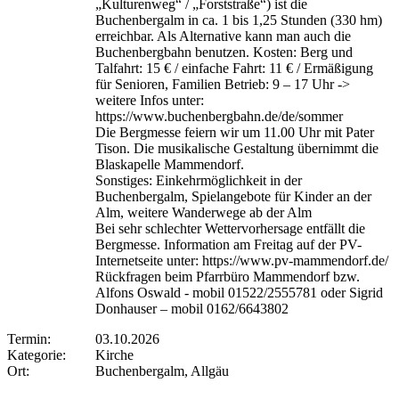
„Kulturenweg“ / „Forststraße“) ist die
Buchenbergalm in ca. 1 bis 1,25 Stunden (330 hm)
erreichbar. Als Alternative kann man auch die
Buchenbergbahn benutzen. Kosten: Berg und
Talfahrt: 15 € / einfache Fahrt: 11 € / Ermäßigung
für Senioren, Familien Betrieb: 9 – 17 Uhr ->
weitere Infos unter:
https://www.buchenbergbahn.de/de/sommer
Die Bergmesse feiern wir um 11.00 Uhr mit Pater
Tison. Die musikalische Gestaltung übernimmt die
Blaskapelle Mammendorf.
Sonstiges: Einkehrmöglichkeit in der
Buchenbergalm, Spielangebote für Kinder an der
Alm, weitere Wanderwege ab der Alm
Bei sehr schlechter Wettervorhersage entfällt die
Bergmesse. Information am Freitag auf der PV-
Internetseite unter: https://www.pv-mammendorf.de/
Rückfragen beim Pfarrbüro Mammendorf bzw.
Alfons Oswald - mobil 01522/2555781 oder Sigrid
Donhauser – mobil 0162/6643802
Termin:
03.10.2026
Kategorie:
Kirche
Ort:
Buchenbergalm, Allgäu