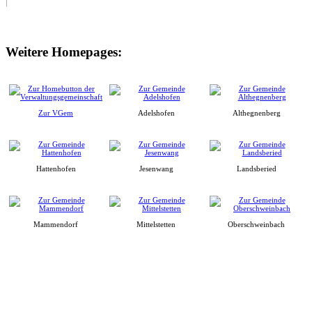
Weitere Homepages:
Zur VGem
Adelshofen
Althegnenberg
Hattenhofen
Jesenwang
Landsberied
Mammendorf
Mittelstetten
Oberschweinbach