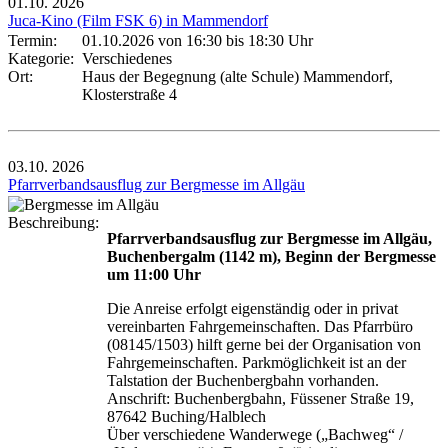
01.10.
2026
Juca-Kino (Film FSK 6) in Mammendorf
Termin:
01.10.2026 von 16:30
bis 18:30 Uhr
Kategorie:
Verschiedenes
Ort:
Haus der Begegnung (alte Schule) Mammendorf,
Klosterstraße 4
03.10.
2026
Pfarrverbandsausflug zur Bergmesse im Allgäu
Beschreibung:
Pfarrverbandsausflug zur Bergmesse im Allgäu,
Buchenbergalm (1142 m), Beginn der Bergmesse
um 11:00 Uhr
Die Anreise erfolgt eigenständig oder in privat
vereinbarten Fahrgemeinschaften. Das Pfarrbüro
(08145/1503) hilft gerne bei der Organisation von
Fahrgemeinschaften. Parkmöglichkeit ist an der
Talstation der Buchenbergbahn vorhanden.
Anschrift: Buchenbergbahn, Füssener Straße 19,
87642 Buching/Halblech
Über verschiedene Wanderwege („Bachweg“ /