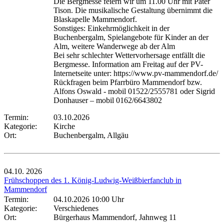
Die Bergmesse feiern wir um 11.00 Uhr mit Pater
Tison. Die musikalische Gestaltung übernimmt die
Blaskapelle Mammendorf.
Sonstiges: Einkehrmöglichkeit in der
Buchenbergalm, Spielangebote für Kinder an der
Alm, weitere Wanderwege ab der Alm
Bei sehr schlechter Wettervorhersage entfällt die
Bergmesse. Information am Freitag auf der PV-
Internetseite unter: https://www.pv-mammendorf.de/
Rückfragen beim Pfarrbüro Mammendorf bzw.
Alfons Oswald - mobil 01522/2555781 oder Sigrid
Donhauser – mobil 0162/6643802
Termin:
03.10.2026
Kategorie:
Kirche
Ort:
Buchenbergalm, Allgäu
04.10.
2026
Frühschoppen des 1. König-Ludwig-Weißbierfanclub in
Mammendorf
Termin:
04.10.2026 10:00 Uhr
Kategorie:
Verschiedenes
Ort:
Bürgerhaus Mammendorf, Jahnweg 11