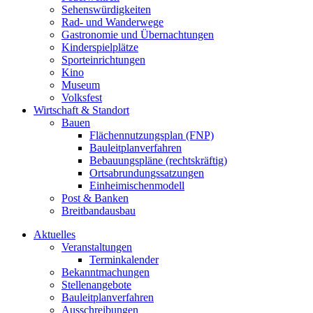
Sehenswürdigkeiten
Rad- und Wanderwege
Gastronomie und Übernachtungen
Kinderspielplätze
Sporteinrichtungen
Kino
Museum
Volksfest
Wirtschaft & Standort
Bauen
Flächennutzungsplan (FNP)
Bauleitplanverfahren
Bebauungspläne (rechtskräftig)
Ortsabrundungssatzungen
Einheimischenmodell
Post & Banken
Breitbandausbau
Aktuelles
Veranstaltungen
Terminkalender
Bekanntmachungen
Stellenangebote
Bauleitplanverfahren
Ausschreibungen