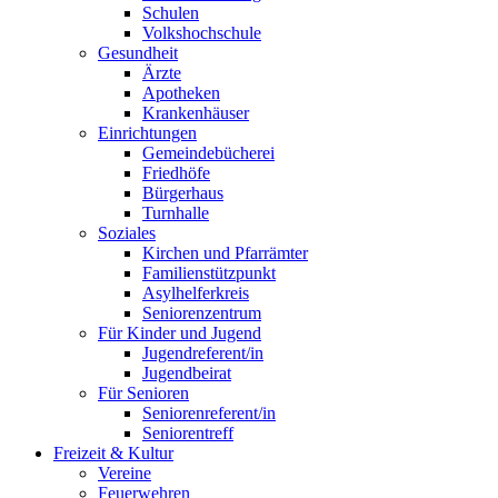
Schulen
Volkshochschule
Gesundheit
Ärzte
Apotheken
Krankenhäuser
Einrichtungen
Gemeindebücherei
Friedhöfe
Bürgerhaus
Turnhalle
Soziales
Kirchen und Pfarrämter
Familienstützpunkt
Asylhelferkreis
Seniorenzentrum
Für Kinder und Jugend
Jugendreferent/in
Jugendbeirat
Für Senioren
Seniorenreferent/in
Seniorentreff
Freizeit & Kultur
Vereine
Feuerwehren