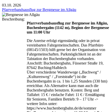
03.10.
2026
Pfarrverbandsausflug zur Bergmesse im Allgäu
Beschreibung:
Pfarrverbandsausflug zur Bergmesse im Allgäu,
Buchenbergalm (1142 m), Beginn der Bergmesse
um 11:00 Uhr
Die Anreise erfolgt eigenständig oder in privat
vereinbarten Fahrgemeinschaften. Das Pfarrbüro
(08145/1503) hilft gerne bei der Organisation von
Fahrgemeinschaften. Parkmöglichkeit ist an der
Talstation der Buchenbergbahn vorhanden.
Anschrift: Buchenbergbahn, Füssener Straße 19,
87642 Buching/Halblech
Über verschiedene Wanderwege („Bachweg“ /
„Kulturenweg“ / „Forststraße“) ist die
Buchenbergalm in ca. 1 bis 1,25 Stunden (330 hm)
erreichbar. Als Alternative kann man auch die
Buchenbergbahn benutzen. Kosten: Berg und
Talfahrt: 15 € / einfache Fahrt: 11 € / Ermäßigung
für Senioren, Familien Betrieb: 9 – 17 Uhr ->
weitere Infos unter:
https://www.buchenbergbahn.de/de/sommer