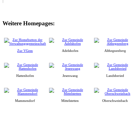
Weitere Homepages:
Zur VGem
Adelshofen
Althegnenberg
Hattenhofen
Jesenwang
Landsberied
Mammendorf
Mittelstetten
Oberschweinbach