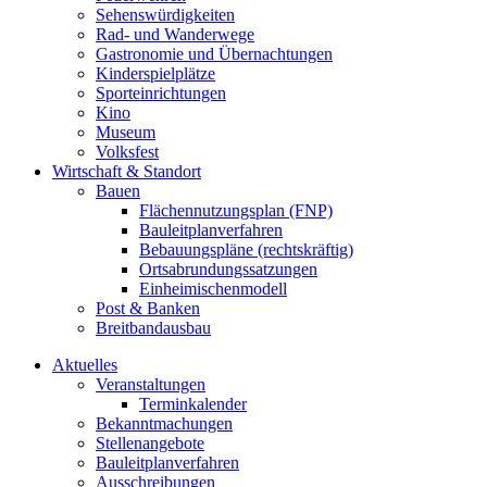
Sehenswürdigkeiten
Rad- und Wanderwege
Gastronomie und Übernachtungen
Kinderspielplätze
Sporteinrichtungen
Kino
Museum
Volksfest
Wirtschaft & Standort
Bauen
Flächennutzungsplan (FNP)
Bauleitplanverfahren
Bebauungspläne (rechtskräftig)
Ortsabrundungssatzungen
Einheimischenmodell
Post & Banken
Breitbandausbau
Aktuelles
Veranstaltungen
Terminkalender
Bekanntmachungen
Stellenangebote
Bauleitplanverfahren
Ausschreibungen