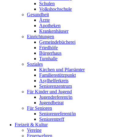
Schulen
Volkshochschule
Gesundheit
Ärzte
Apotheken
Krankenhäuser
Einrichtungen
Gemeindebücherei
Friedhöfe
Bürgerhaus
Turnhalle
Soziales
Kirchen und Pfarrämter
Familienstützpunkt
Asylhelferkreis
Seniorenzentrum
Für Kinder und Jugend
Jugendreferent/in
Jugendbeirat
Für Senioren
Seniorenreferent/in
Seniorentreff
Freizeit & Kultur
Vereine
Feuerwehren