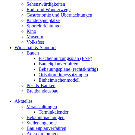
Sehenswürdigkeiten
Rad- und Wanderwege
Gastronomie und Übernachtungen
Kinderspielplätze
Sporteinrichtungen
Kino
Museum
Volksfest
Wirtschaft & Standort
Bauen
Flächennutzungsplan (FNP)
Bauleitplanverfahren
Bebauungspläne (rechtskräftig)
Ortsabrundungssatzungen
Einheimischenmodell
Post & Banken
Breitbandausbau
Aktuelles
Veranstaltungen
Terminkalender
Bekanntmachungen
Stellenangebote
Bauleitplanverfahren
Ausschreibungen