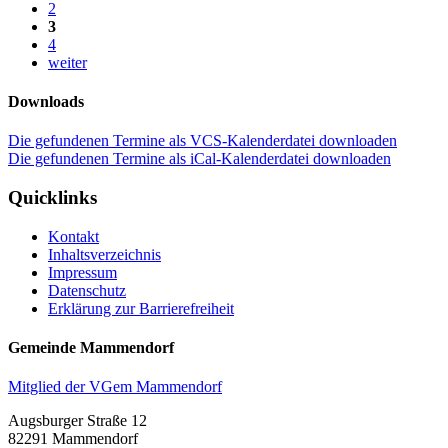
2
3
4
weiter
Downloads
Die gefundenen Termine als VCS-Kalenderdatei downloaden
Die gefundenen Termine als iCal-Kalenderdatei downloaden
Quicklinks
Kontakt
Inhaltsverzeichnis
Impressum
Datenschutz
Erklärung zur Barrierefreiheit
Gemeinde Mammendorf
Mitglied der VGem Mammendorf
Augsburger Straße 12
82291 Mammendorf