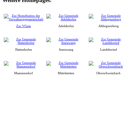
Weitere Homepages:
Zur VGem
Adelshofen
Althegnenberg
Hattenhofen
Jesenwang
Landsberied
Mammendorf
Mittelstetten
Oberschweinbach