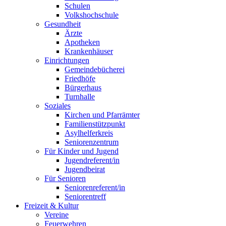
Schulen
Volkshochschule
Gesundheit
Ärzte
Apotheken
Krankenhäuser
Einrichtungen
Gemeindebücherei
Friedhöfe
Bürgerhaus
Turnhalle
Soziales
Kirchen und Pfarrämter
Familienstützpunkt
Asylhelferkreis
Seniorenzentrum
Für Kinder und Jugend
Jugendreferent/in
Jugendbeirat
Für Senioren
Seniorenreferent/in
Seniorentreff
Freizeit & Kultur
Vereine
Feuerwehren