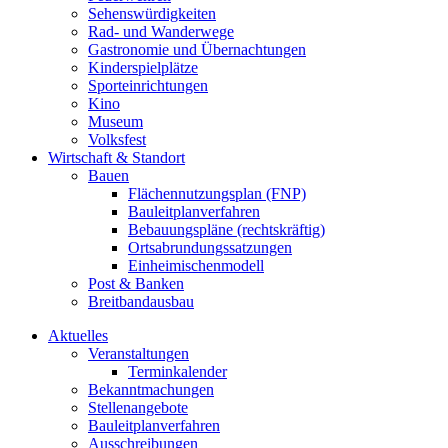
Sehenswürdigkeiten
Rad- und Wanderwege
Gastronomie und Übernachtungen
Kinderspielplätze
Sporteinrichtungen
Kino
Museum
Volksfest
Wirtschaft & Standort
Bauen
Flächennutzungsplan (FNP)
Bauleitplanverfahren
Bebauungspläne (rechtskräftig)
Ortsabrundungssatzungen
Einheimischenmodell
Post & Banken
Breitbandausbau
Aktuelles
Veranstaltungen
Terminkalender
Bekanntmachungen
Stellenangebote
Bauleitplanverfahren
Ausschreibungen