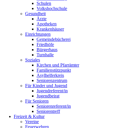
Schulen
Volkshochschule
Gesundheit
Ärzte
Apotheken
Krankenhäuser
Einrichtungen
Gemeindebücherei
Friedhöfe
Bürgerhaus
Turnhalle
Soziales
Kirchen und Pfarrämter
Familienstützpunkt
Asylhelferkreis
Seniorenzentrum
Für Kinder und Jugend
Jugendreferent/in
Jugendbeirat
Für Senioren
Seniorenreferent/in
Seniorentreff
Freizeit & Kultur
Vereine
Feuerwehren