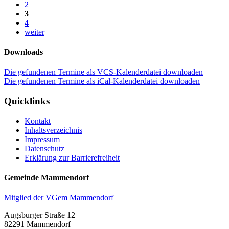
2
3
4
weiter
Downloads
Die gefundenen Termine als VCS-Kalenderdatei downloaden
Die gefundenen Termine als iCal-Kalenderdatei downloaden
Quicklinks
Kontakt
Inhaltsverzeichnis
Impressum
Datenschutz
Erklärung zur Barrierefreiheit
Gemeinde Mammendorf
Mitglied der VGem Mammendorf
Augsburger Straße 12
82291 Mammendorf