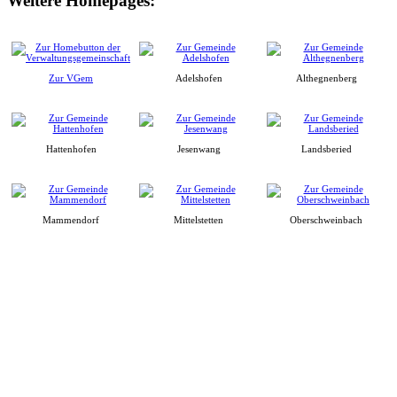
Weitere Homepages:
Zur VGem
Adelshofen
Althegnenberg
Hattenhofen
Jesenwang
Landsberied
Mammendorf
Mittelstetten
Oberschweinbach