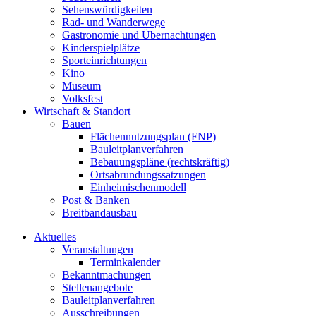
Sehenswürdigkeiten
Rad- und Wanderwege
Gastronomie und Übernachtungen
Kinderspielplätze
Sporteinrichtungen
Kino
Museum
Volksfest
Wirtschaft & Standort
Bauen
Flächennutzungsplan (FNP)
Bauleitplanverfahren
Bebauungspläne (rechtskräftig)
Ortsabrundungssatzungen
Einheimischenmodell
Post & Banken
Breitbandausbau
Aktuelles
Veranstaltungen
Terminkalender
Bekanntmachungen
Stellenangebote
Bauleitplanverfahren
Ausschreibungen