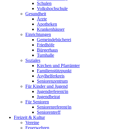
Schulen
Volkshochschule
Gesundheit
Ärzte
Apotheken
Krankenhäuser
Einrichtungen
Gemeindebücherei
Friedhöfe
Bürgerhaus
Turnhalle
Soziales
Kirchen und Pfarrämter
Familienstützpunkt
Asylhelferkreis
Seniorenzentrum
Für Kinder und Jugend
Jugendreferent/in
Jugendbeirat
Für Senioren
Seniorenreferent/in
Seniorentreff
Freizeit & Kultur
Vereine
Feuerwehren