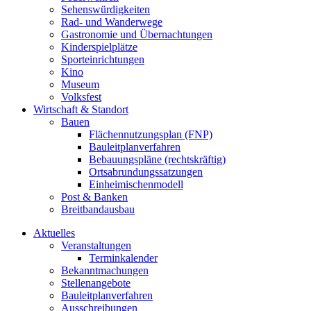
Sehenswürdigkeiten
Rad- und Wanderwege
Gastronomie und Übernachtungen
Kinderspielplätze
Sporteinrichtungen
Kino
Museum
Volksfest
Wirtschaft & Standort
Bauen
Flächennutzungsplan (FNP)
Bauleitplanverfahren
Bebauungspläne (rechtskräftig)
Ortsabrundungssatzungen
Einheimischenmodell
Post & Banken
Breitbandausbau
Aktuelles
Veranstaltungen
Terminkalender
Bekanntmachungen
Stellenangebote
Bauleitplanverfahren
Ausschreibungen