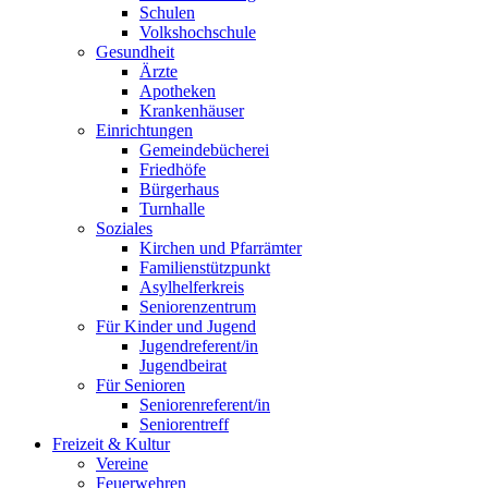
Schulen
Volkshochschule
Gesundheit
Ärzte
Apotheken
Krankenhäuser
Einrichtungen
Gemeindebücherei
Friedhöfe
Bürgerhaus
Turnhalle
Soziales
Kirchen und Pfarrämter
Familienstützpunkt
Asylhelferkreis
Seniorenzentrum
Für Kinder und Jugend
Jugendreferent/in
Jugendbeirat
Für Senioren
Seniorenreferent/in
Seniorentreff
Freizeit & Kultur
Vereine
Feuerwehren