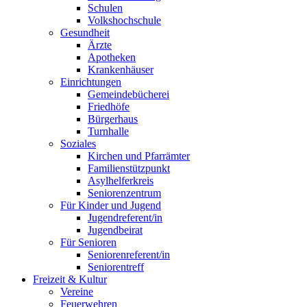
Schulen
Volkshochschule
Gesundheit
Ärzte
Apotheken
Krankenhäuser
Einrichtungen
Gemeindebücherei
Friedhöfe
Bürgerhaus
Turnhalle
Soziales
Kirchen und Pfarrämter
Familienstützpunkt
Asylhelferkreis
Seniorenzentrum
Für Kinder und Jugend
Jugendreferent/in
Jugendbeirat
Für Senioren
Seniorenreferent/in
Seniorentreff
Freizeit & Kultur
Vereine
Feuerwehren