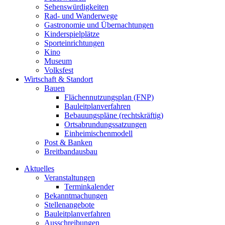
Sehenswürdigkeiten
Rad- und Wanderwege
Gastronomie und Übernachtungen
Kinderspielplätze
Sporteinrichtungen
Kino
Museum
Volksfest
Wirtschaft & Standort
Bauen
Flächennutzungsplan (FNP)
Bauleitplanverfahren
Bebauungspläne (rechtskräftig)
Ortsabrundungssatzungen
Einheimischenmodell
Post & Banken
Breitbandausbau
Aktuelles
Veranstaltungen
Terminkalender
Bekanntmachungen
Stellenangebote
Bauleitplanverfahren
Ausschreibungen