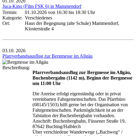
01.10.
2026
Juca-Kino (Film FSK 6) in Mammendorf
Termin:
01.10.2026 von 16:30
bis 18:30 Uhr
Kategorie:
Verschiedenes
Ort:
Haus der Begegnung (alte Schule) Mammendorf,
Klosterstraße 4
03.10.
2026
Pfarrverbandsausflug zur Bergmesse im Allgäu
Beschreibung:
Pfarrverbandsausflug zur Bergmesse im Allgäu,
Buchenbergalm (1142 m), Beginn der Bergmesse
um 11:00 Uhr
Die Anreise erfolgt eigenständig oder in privat
vereinbarten Fahrgemeinschaften. Das Pfarrbüro
(08145/1503) hilft gerne bei der Organisation von
Fahrgemeinschaften. Parkmöglichkeit ist an der
Talstation der Buchenbergbahn vorhanden.
Anschrift: Buchenbergbahn, Füssener Straße 19,
87642 Buching/Halblech
Über verschiedene Wanderwege („Bachweg“ /