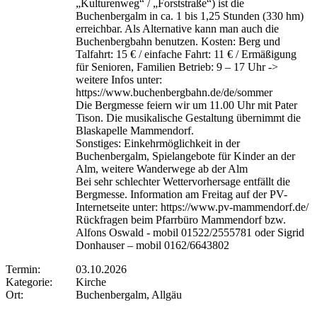
„Kulturenweg“ / „Forststraße“) ist die
Buchenbergalm in ca. 1 bis 1,25 Stunden (330 hm)
erreichbar. Als Alternative kann man auch die
Buchenbergbahn benutzen. Kosten: Berg und
Talfahrt: 15 € / einfache Fahrt: 11 € / Ermäßigung
für Senioren, Familien Betrieb: 9 – 17 Uhr ->
weitere Infos unter:
https://www.buchenbergbahn.de/de/sommer
Die Bergmesse feiern wir um 11.00 Uhr mit Pater
Tison. Die musikalische Gestaltung übernimmt die
Blaskapelle Mammendorf.
Sonstiges: Einkehrmöglichkeit in der
Buchenbergalm, Spielangebote für Kinder an der
Alm, weitere Wanderwege ab der Alm
Bei sehr schlechter Wettervorhersage entfällt die
Bergmesse. Information am Freitag auf der PV-
Internetseite unter: https://www.pv-mammendorf.de/
Rückfragen beim Pfarrbüro Mammendorf bzw.
Alfons Oswald - mobil 01522/2555781 oder Sigrid
Donhauser – mobil 0162/6643802
Termin:
03.10.2026
Kategorie:
Kirche
Ort:
Buchenbergalm, Allgäu