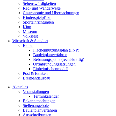
Sehenswürdigkeiten
Rad- und Wanderwege
Gastronomie und Übernachtungen
Kinderspielplätze
Sporteinrichtungen
Kino
Museum
Volksfest
Wirtschaft & Standort
Bauen
Flächennutzungsplan (FNP)
Bauleitplanverfahren
Bebauungspläne (rechtskräftig)
Ortsabrundungssatzungen
Einheimischenmodell
Post & Banken
Breitbandausbau
Aktuelles
Veranstaltungen
Terminkalender
Bekanntmachungen
Stellenangebote
Bauleitplanverfahren
Ausschreibungen