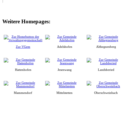
Weitere Homepages:
Zur VGem
Adelshofen
Althegnenberg
Hattenhofen
Jesenwang
Landsberied
Mammendorf
Mittelstetten
Oberschweinbach