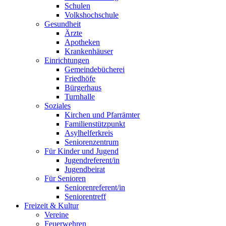
Schulen
Volkshochschule
Gesundheit
Ärzte
Apotheken
Krankenhäuser
Einrichtungen
Gemeindebücherei
Friedhöfe
Bürgerhaus
Turnhalle
Soziales
Kirchen und Pfarrämter
Familienstützpunkt
Asylhelferkreis
Seniorenzentrum
Für Kinder und Jugend
Jugendreferent/in
Jugendbeirat
Für Senioren
Seniorenreferent/in
Seniorentreff
Freizeit & Kultur
Vereine
Feuerwehren