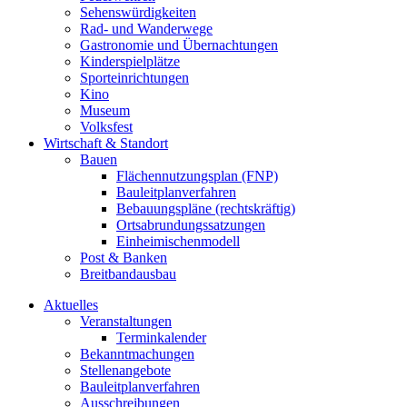
Sehenswürdigkeiten
Rad- und Wanderwege
Gastronomie und Übernachtungen
Kinderspielplätze
Sporteinrichtungen
Kino
Museum
Volksfest
Wirtschaft & Standort
Bauen
Flächennutzungsplan (FNP)
Bauleitplanverfahren
Bebauungspläne (rechtskräftig)
Ortsabrundungssatzungen
Einheimischenmodell
Post & Banken
Breitbandausbau
Aktuelles
Veranstaltungen
Terminkalender
Bekanntmachungen
Stellenangebote
Bauleitplanverfahren
Ausschreibungen