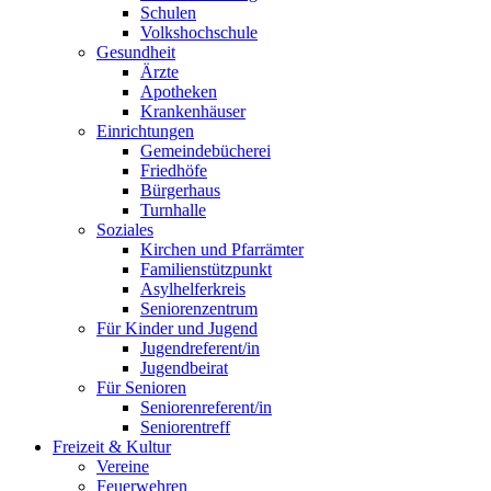
Schulen
Volkshochschule
Gesundheit
Ärzte
Apotheken
Krankenhäuser
Einrichtungen
Gemeindebücherei
Friedhöfe
Bürgerhaus
Turnhalle
Soziales
Kirchen und Pfarrämter
Familienstützpunkt
Asylhelferkreis
Seniorenzentrum
Für Kinder und Jugend
Jugendreferent/in
Jugendbeirat
Für Senioren
Seniorenreferent/in
Seniorentreff
Freizeit & Kultur
Vereine
Feuerwehren