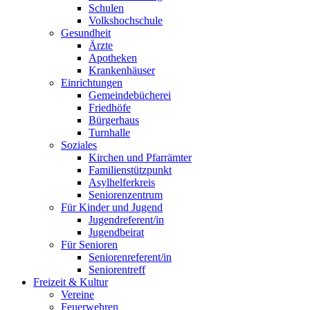
Schulen
Volkshochschule
Gesundheit
Ärzte
Apotheken
Krankenhäuser
Einrichtungen
Gemeindebücherei
Friedhöfe
Bürgerhaus
Turnhalle
Soziales
Kirchen und Pfarrämter
Familienstützpunkt
Asylhelferkreis
Seniorenzentrum
Für Kinder und Jugend
Jugendreferent/in
Jugendbeirat
Für Senioren
Seniorenreferent/in
Seniorentreff
Freizeit & Kultur
Vereine
Feuerwehren