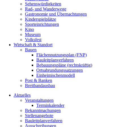
Sehenswürdigkeiten
Rad- und Wanderwege
Gastronomie und Übernachtungen
Kinderspielplätze
Sporteinrichtungen
Kino
Museum
Volksfest
Wirtschaft & Standort
Bauen
Flächennutzungsplan (FNP)
Bauleitplanverfahren
Bebauungspläne (rechtskräftig)
Ortsabrundungssatzungen
Einheimischenmodell
Post & Banken
Breitbandausbau
Aktuelles
Veranstaltungen
Terminkalender
Bekanntmachungen
Stellenangebote
Bauleitplanverfahren
Ausschreibungen