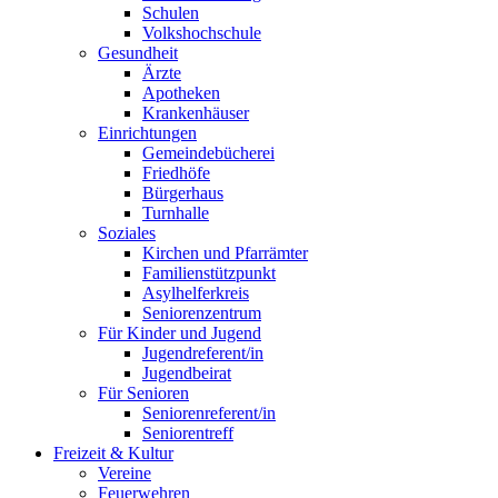
Schulen
Volkshochschule
Gesundheit
Ärzte
Apotheken
Krankenhäuser
Einrichtungen
Gemeindebücherei
Friedhöfe
Bürgerhaus
Turnhalle
Soziales
Kirchen und Pfarrämter
Familienstützpunkt
Asylhelferkreis
Seniorenzentrum
Für Kinder und Jugend
Jugendreferent/in
Jugendbeirat
Für Senioren
Seniorenreferent/in
Seniorentreff
Freizeit & Kultur
Vereine
Feuerwehren