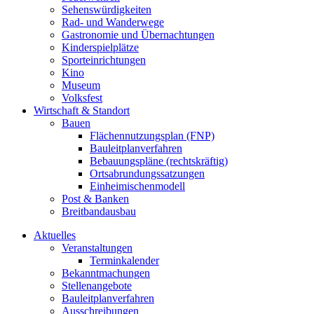
Sehenswürdigkeiten
Rad- und Wanderwege
Gastronomie und Übernachtungen
Kinderspielplätze
Sporteinrichtungen
Kino
Museum
Volksfest
Wirtschaft & Standort
Bauen
Flächennutzungsplan (FNP)
Bauleitplanverfahren
Bebauungspläne (rechtskräftig)
Ortsabrundungssatzungen
Einheimischenmodell
Post & Banken
Breitbandausbau
Aktuelles
Veranstaltungen
Terminkalender
Bekanntmachungen
Stellenangebote
Bauleitplanverfahren
Ausschreibungen