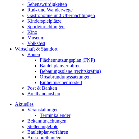
Sehenswürdigkeiten
Rad- und Wanderwege
Gastronomie und Übernachtungen
Kinderspielplätze
Sporteinrichtungen
Kino
Museum
Volksfest
Wirtschaft & Standort
Bauen
Flächennutzungsplan (FNP)
Bauleitplanverfahren
Bebauungspläne (rechtskräftig)
Ortsabrundungssatzungen
Einheimischenmodell
Post & Banken
Breitbandausbau
Aktuelles
Veranstaltungen
Terminkalender
Bekanntmachungen
Stellenangebote
Bauleitplanverfahren
Ausschreibungen