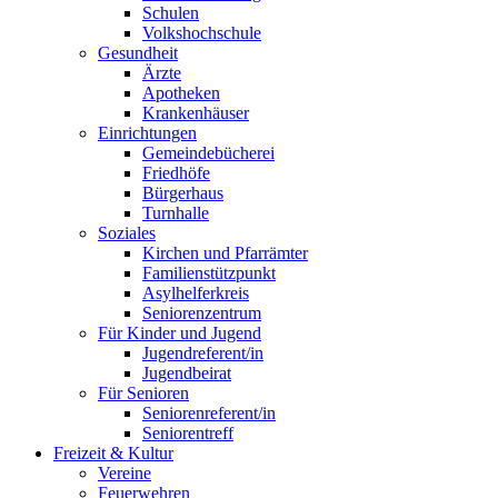
Schulen
Volkshochschule
Gesundheit
Ärzte
Apotheken
Krankenhäuser
Einrichtungen
Gemeindebücherei
Friedhöfe
Bürgerhaus
Turnhalle
Soziales
Kirchen und Pfarrämter
Familienstützpunkt
Asylhelferkreis
Seniorenzentrum
Für Kinder und Jugend
Jugendreferent/in
Jugendbeirat
Für Senioren
Seniorenreferent/in
Seniorentreff
Freizeit & Kultur
Vereine
Feuerwehren