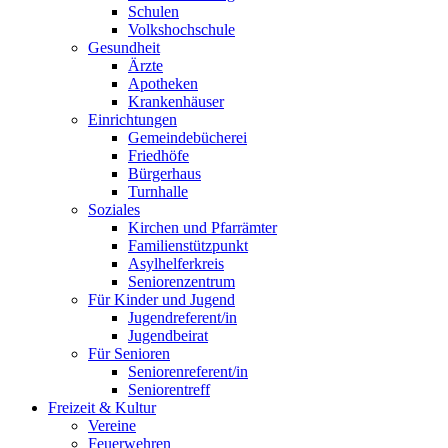
Schulen
Volkshochschule
Gesundheit
Ärzte
Apotheken
Krankenhäuser
Einrichtungen
Gemeindebücherei
Friedhöfe
Bürgerhaus
Turnhalle
Soziales
Kirchen und Pfarrämter
Familienstützpunkt
Asylhelferkreis
Seniorenzentrum
Für Kinder und Jugend
Jugendreferent/in
Jugendbeirat
Für Senioren
Seniorenreferent/in
Seniorentreff
Freizeit & Kultur
Vereine
Feuerwehren