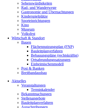
Sehenswürdigkeiten
Rad- und Wanderwege
Gastronomie und Übernachtungen
Kinderspielplätze
Sporteinrichtungen
Kino
Museum
Volksfest
Wirtschaft & Standort
Bauen
Flächennutzungsplan (FNP)
Bauleitplanverfahren
Bebauungspläne (rechtskräftig)
Ortsabrundungssatzungen
Einheimischenmodell
Post & Banken
Breitbandausbau
Aktuelles
Veranstaltungen
Terminkalender
Bekanntmachungen
Stellenangebote
Bauleitplanverfahren
Ausschreibungen