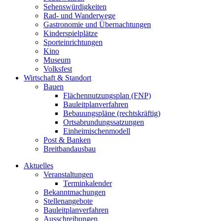
Sehenswürdigkeiten
Rad- und Wanderwege
Gastronomie und Übernachtungen
Kinderspielplätze
Sporteinrichtungen
Kino
Museum
Volksfest
Wirtschaft & Standort
Bauen
Flächennutzungsplan (FNP)
Bauleitplanverfahren
Bebauungspläne (rechtskräftig)
Ortsabrundungssatzungen
Einheimischenmodell
Post & Banken
Breitbandausbau
Aktuelles
Veranstaltungen
Terminkalender
Bekanntmachungen
Stellenangebote
Bauleitplanverfahren
Ausschreibungen