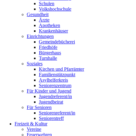
Schulen
Volkshochschule
Gesundheit
Ärzte
Apotheken
Krankenhäuser
Einrichtungen
Gemeindebücherei
Friedhöfe
Bürgerhaus
Turnhalle
Soziales
Kirchen und Pfarrämter
Familienstützpunkt
Asylhelferkreis
Seniorenzentrum
Für Kinder und Jugend
Jugendreferent/in
Jugendbeirat
Für Senioren
Seniorenreferent/in
Seniorentreff
Freizeit & Kultur
Vereine
Feuerwehren