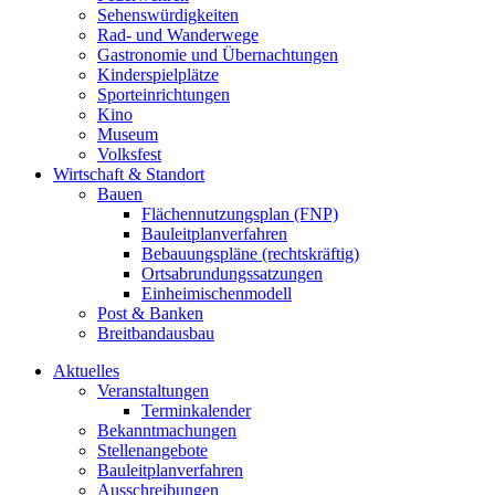
Sehenswürdigkeiten
Rad- und Wanderwege
Gastronomie und Übernachtungen
Kinderspielplätze
Sporteinrichtungen
Kino
Museum
Volksfest
Wirtschaft & Standort
Bauen
Flächennutzungsplan (FNP)
Bauleitplanverfahren
Bebauungspläne (rechtskräftig)
Ortsabrundungssatzungen
Einheimischenmodell
Post & Banken
Breitbandausbau
Aktuelles
Veranstaltungen
Terminkalender
Bekanntmachungen
Stellenangebote
Bauleitplanverfahren
Ausschreibungen