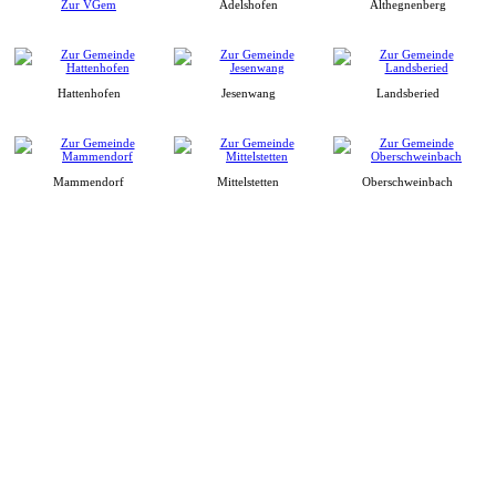
Zur VGem
Adelshofen
Althegnenberg
Hattenhofen
Jesenwang
Landsberied
Mammendorf
Mittelstetten
Oberschweinbach