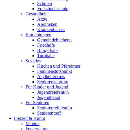
Schulen
Volkshochschule
Gesundheit
Ärzte
Apotheken
Krankenhäuser
Einrichtungen
Gemeindebücherei
Friedhöfe
Bürgerhaus
Turnhalle
Soziales
Kirchen und Pfarrämter
Familienstützpunkt
Asylhelferkreis
Seniorenzentrum
Für Kinder und Jugend
Jugendreferent/in
Jugendbeirat
Für Senioren
Seniorenreferent/in
Seniorentreff
Freizeit & Kultur
Vereine
Feuerwehren