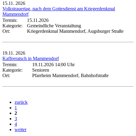
15.11.
2026
Volkstrauertag, nach dem Gottesdienst am Kriegerdenkmal
Mammendorf
Termin:
15.11.2026
Kategorie:
Gemeindliche Veranstaltung
Ort:
Kriegerdenkmal Mammendorf, Augsburger Straße
19.11.
2026
Kaffeeratsch in Mammendorf
Termin:
19.11.2026 14:00 Uhr
Kategorie:
Senioren
Ort:
Pfarrheim Mammendorf, Bahnhofstraße
zurück
1
2
3
4
weiter