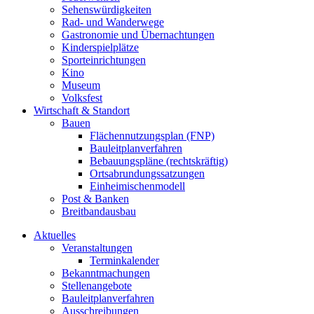
Sehenswürdigkeiten
Rad- und Wanderwege
Gastronomie und Übernachtungen
Kinderspielplätze
Sporteinrichtungen
Kino
Museum
Volksfest
Wirtschaft & Standort
Bauen
Flächennutzungsplan (FNP)
Bauleitplanverfahren
Bebauungspläne (rechtskräftig)
Ortsabrundungssatzungen
Einheimischenmodell
Post & Banken
Breitbandausbau
Aktuelles
Veranstaltungen
Terminkalender
Bekanntmachungen
Stellenangebote
Bauleitplanverfahren
Ausschreibungen