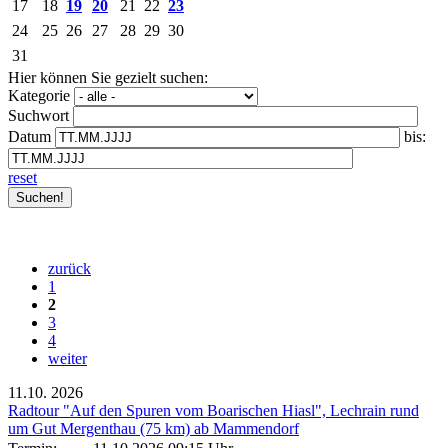
17
18
19
20
21
22
23
24
25
26
27
28
29
30
31
Hier können Sie gezielt suchen:
Kategorie
Suchwort
Datum
bis:
reset
zurück
1
2
3
4
weiter
11.10.
2026
Radtour "Auf den Spuren vom Boarischen Hiasl", Lechrain rund
um Gut Mergenthau (75 km) ab Mammendorf