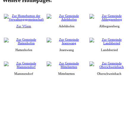
Weitere Homepages:
Zur VGem
Adelshofen
Althegnenberg
Hattenhofen
Jesenwang
Landsberied
Mammendorf
Mittelstetten
Oberschweinbach