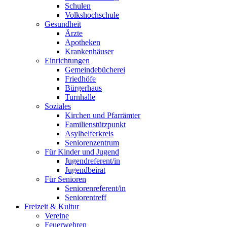
Schulen
Volkshochschule
Gesundheit
Ärzte
Apotheken
Krankenhäuser
Einrichtungen
Gemeindebücherei
Friedhöfe
Bürgerhaus
Turnhalle
Soziales
Kirchen und Pfarrämter
Familienstützpunkt
Asylhelferkreis
Seniorenzentrum
Für Kinder und Jugend
Jugendreferent/in
Jugendbeirat
Für Senioren
Seniorenreferent/in
Seniorentreff
Freizeit & Kultur
Vereine
Feuerwehren