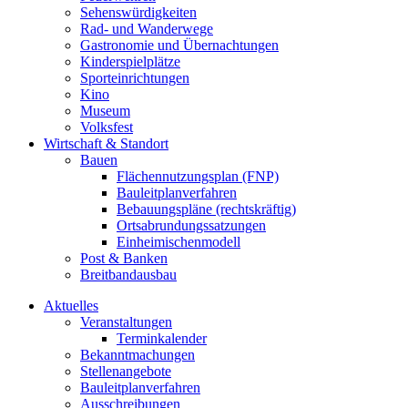
Sehenswürdigkeiten
Rad- und Wanderwege
Gastronomie und Übernachtungen
Kinderspielplätze
Sporteinrichtungen
Kino
Museum
Volksfest
Wirtschaft & Standort
Bauen
Flächennutzungsplan (FNP)
Bauleitplanverfahren
Bebauungspläne (rechtskräftig)
Ortsabrundungssatzungen
Einheimischenmodell
Post & Banken
Breitbandausbau
Aktuelles
Veranstaltungen
Terminkalender
Bekanntmachungen
Stellenangebote
Bauleitplanverfahren
Ausschreibungen