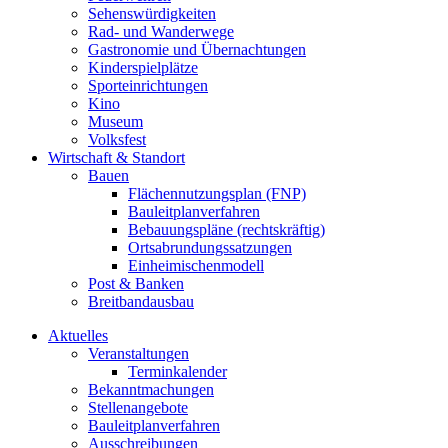
Sehenswürdigkeiten
Rad- und Wanderwege
Gastronomie und Übernachtungen
Kinderspielplätze
Sporteinrichtungen
Kino
Museum
Volksfest
Wirtschaft & Standort
Bauen
Flächennutzungsplan (FNP)
Bauleitplanverfahren
Bebauungspläne (rechtskräftig)
Ortsabrundungssatzungen
Einheimischenmodell
Post & Banken
Breitbandausbau
Aktuelles
Veranstaltungen
Terminkalender
Bekanntmachungen
Stellenangebote
Bauleitplanverfahren
Ausschreibungen