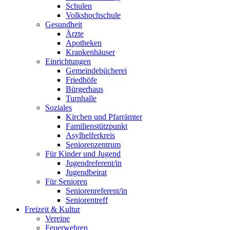
Schulen
Volkshochschule
Gesundheit
Ärzte
Apotheken
Krankenhäuser
Einrichtungen
Gemeindebücherei
Friedhöfe
Bürgerhaus
Turnhalle
Soziales
Kirchen und Pfarrämter
Familienstützpunkt
Asylhelferkreis
Seniorenzentrum
Für Kinder und Jugend
Jugendreferent/in
Jugendbeirat
Für Senioren
Seniorenreferent/in
Seniorentreff
Freizeit & Kultur
Vereine
Feuerwehren