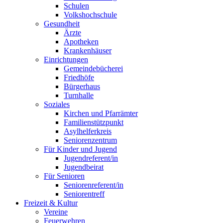
Schulen
Volkshochschule
Gesundheit
Ärzte
Apotheken
Krankenhäuser
Einrichtungen
Gemeindebücherei
Friedhöfe
Bürgerhaus
Turnhalle
Soziales
Kirchen und Pfarrämter
Familienstützpunkt
Asylhelferkreis
Seniorenzentrum
Für Kinder und Jugend
Jugendreferent/in
Jugendbeirat
Für Senioren
Seniorenreferent/in
Seniorentreff
Freizeit & Kultur
Vereine
Feuerwehren