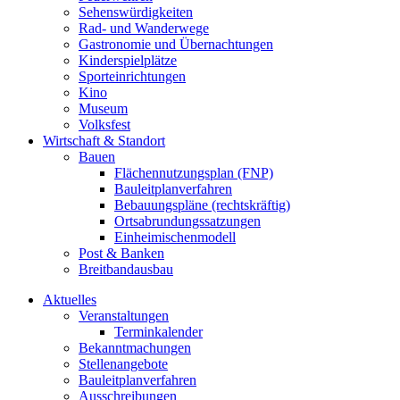
Sehenswürdigkeiten
Rad- und Wanderwege
Gastronomie und Übernachtungen
Kinderspielplätze
Sporteinrichtungen
Kino
Museum
Volksfest
Wirtschaft & Standort
Bauen
Flächennutzungsplan (FNP)
Bauleitplanverfahren
Bebauungspläne (rechtskräftig)
Ortsabrundungssatzungen
Einheimischenmodell
Post & Banken
Breitbandausbau
Aktuelles
Veranstaltungen
Terminkalender
Bekanntmachungen
Stellenangebote
Bauleitplanverfahren
Ausschreibungen