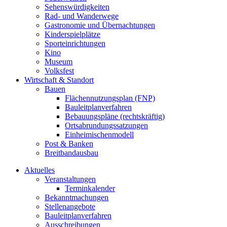
Sehenswürdigkeiten
Rad- und Wanderwege
Gastronomie und Übernachtungen
Kinderspielplätze
Sporteinrichtungen
Kino
Museum
Volksfest
Wirtschaft & Standort
Bauen
Flächennutzungsplan (FNP)
Bauleitplanverfahren
Bebauungspläne (rechtskräftig)
Ortsabrundungssatzungen
Einheimischenmodell
Post & Banken
Breitbandausbau
Aktuelles
Veranstaltungen
Terminkalender
Bekanntmachungen
Stellenangebote
Bauleitplanverfahren
Ausschreibungen