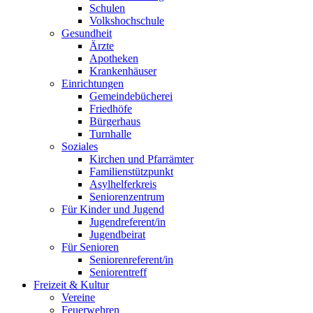
Schulen
Volkshochschule
Gesundheit
Ärzte
Apotheken
Krankenhäuser
Einrichtungen
Gemeindebücherei
Friedhöfe
Bürgerhaus
Turnhalle
Soziales
Kirchen und Pfarrämter
Familienstützpunkt
Asylhelferkreis
Seniorenzentrum
Für Kinder und Jugend
Jugendreferent/in
Jugendbeirat
Für Senioren
Seniorenreferent/in
Seniorentreff
Freizeit & Kultur
Vereine
Feuerwehren