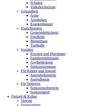
Schulen
Volkshochschule
Gesundheit
Ärzte
Apotheken
Krankenhäuser
Einrichtungen
Gemeindebücherei
Friedhöfe
Bürgerhaus
Turnhalle
Soziales
Kirchen und Pfarrämter
Familienstützpunkt
Asylhelferkreis
Seniorenzentrum
Für Kinder und Jugend
Jugendreferent/in
Jugendbeirat
Für Senioren
Seniorenreferent/in
Seniorentreff
Freizeit & Kultur
Vereine
Feuerwehren