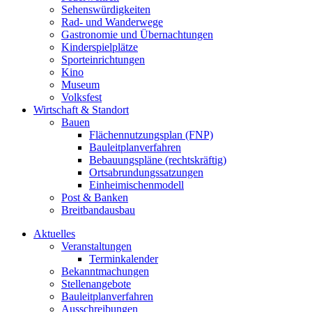
Sehenswürdigkeiten
Rad- und Wanderwege
Gastronomie und Übernachtungen
Kinderspielplätze
Sporteinrichtungen
Kino
Museum
Volksfest
Wirtschaft & Standort
Bauen
Flächennutzungsplan (FNP)
Bauleitplanverfahren
Bebauungspläne (rechtskräftig)
Ortsabrundungssatzungen
Einheimischenmodell
Post & Banken
Breitbandausbau
Aktuelles
Veranstaltungen
Terminkalender
Bekanntmachungen
Stellenangebote
Bauleitplanverfahren
Ausschreibungen