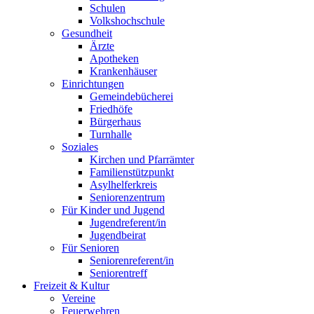
Schulen
Volkshochschule
Gesundheit
Ärzte
Apotheken
Krankenhäuser
Einrichtungen
Gemeindebücherei
Friedhöfe
Bürgerhaus
Turnhalle
Soziales
Kirchen und Pfarrämter
Familienstützpunkt
Asylhelferkreis
Seniorenzentrum
Für Kinder und Jugend
Jugendreferent/in
Jugendbeirat
Für Senioren
Seniorenreferent/in
Seniorentreff
Freizeit & Kultur
Vereine
Feuerwehren