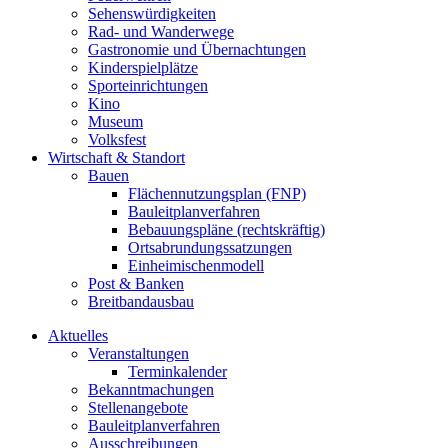
Sehenswürdigkeiten
Rad- und Wanderwege
Gastronomie und Übernachtungen
Kinderspielplätze
Sporteinrichtungen
Kino
Museum
Volksfest
Wirtschaft & Standort
Bauen
Flächennutzungsplan (FNP)
Bauleitplanverfahren
Bebauungspläne (rechtskräftig)
Ortsabrundungssatzungen
Einheimischenmodell
Post & Banken
Breitbandausbau
Aktuelles
Veranstaltungen
Terminkalender
Bekanntmachungen
Stellenangebote
Bauleitplanverfahren
Ausschreibungen