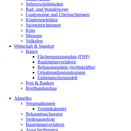
Sehenswürdigkeiten
Rad- und Wanderwege
Gastronomie und Übernachtungen
Kinderspielplätze
Sporteinrichtungen
Kino
Museum
Volksfest
Wirtschaft & Standort
Bauen
Flächennutzungsplan (FNP)
Bauleitplanverfahren
Bebauungspläne (rechtskräftig)
Ortsabrundungssatzungen
Einheimischenmodell
Post & Banken
Breitbandausbau
Aktuelles
Veranstaltungen
Terminkalender
Bekanntmachungen
Stellenangebote
Bauleitplanverfahren
Ausschreibungen