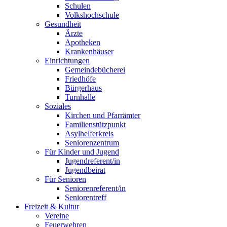
Schulen
Volkshochschule
Gesundheit
Ärzte
Apotheken
Krankenhäuser
Einrichtungen
Gemeindebücherei
Friedhöfe
Bürgerhaus
Turnhalle
Soziales
Kirchen und Pfarrämter
Familienstützpunkt
Asylhelferkreis
Seniorenzentrum
Für Kinder und Jugend
Jugendreferent/in
Jugendbeirat
Für Senioren
Seniorenreferent/in
Seniorentreff
Freizeit & Kultur
Vereine
Feuerwehren