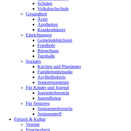
Schulen
Volkshochschule
Gesundheit
Ärzte
Apotheken
Krankenhäuser
Einrichtungen
Gemeindebücherei
Friedhöfe
Bürgerhaus
Turnhalle
Soziales
Kirchen und Pfarrämter
Familienstützpunkt
Asylhelferkreis
Seniorenzentrum
Für Kinder und Jugend
Jugendreferent/in
Jugendbeirat
Für Senioren
Seniorenreferent/in
Seniorentreff
Freizeit & Kultur
Vereine
Feuerwehren