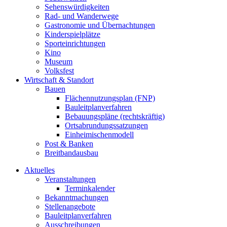
Sehenswürdigkeiten
Rad- und Wanderwege
Gastronomie und Übernachtungen
Kinderspielplätze
Sporteinrichtungen
Kino
Museum
Volksfest
Wirtschaft & Standort
Bauen
Flächennutzungsplan (FNP)
Bauleitplanverfahren
Bebauungspläne (rechtskräftig)
Ortsabrundungssatzungen
Einheimischenmodell
Post & Banken
Breitbandausbau
Aktuelles
Veranstaltungen
Terminkalender
Bekanntmachungen
Stellenangebote
Bauleitplanverfahren
Ausschreibungen