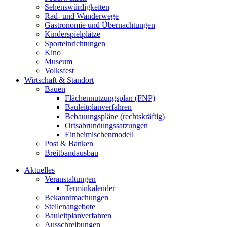
Sehenswürdigkeiten
Rad- und Wanderwege
Gastronomie und Übernachtungen
Kinderspielplätze
Sporteinrichtungen
Kino
Museum
Volksfest
Wirtschaft & Standort
Bauen
Flächennutzungsplan (FNP)
Bauleitplanverfahren
Bebauungspläne (rechtskräftig)
Ortsabrundungssatzungen
Einheimischenmodell
Post & Banken
Breitbandausbau
Aktuelles
Veranstaltungen
Terminkalender
Bekanntmachungen
Stellenangebote
Bauleitplanverfahren
Ausschreibungen