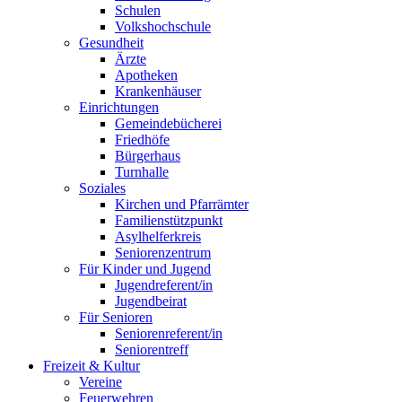
Schulen
Volkshochschule
Gesundheit
Ärzte
Apotheken
Krankenhäuser
Einrichtungen
Gemeindebücherei
Friedhöfe
Bürgerhaus
Turnhalle
Soziales
Kirchen und Pfarrämter
Familienstützpunkt
Asylhelferkreis
Seniorenzentrum
Für Kinder und Jugend
Jugendreferent/in
Jugendbeirat
Für Senioren
Seniorenreferent/in
Seniorentreff
Freizeit & Kultur
Vereine
Feuerwehren