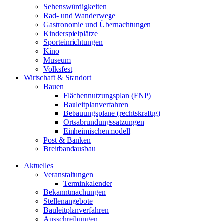
Sehenswürdigkeiten
Rad- und Wanderwege
Gastronomie und Übernachtungen
Kinderspielplätze
Sporteinrichtungen
Kino
Museum
Volksfest
Wirtschaft & Standort
Bauen
Flächennutzungsplan (FNP)
Bauleitplanverfahren
Bebauungspläne (rechtskräftig)
Ortsabrundungssatzungen
Einheimischenmodell
Post & Banken
Breitbandausbau
Aktuelles
Veranstaltungen
Terminkalender
Bekanntmachungen
Stellenangebote
Bauleitplanverfahren
Ausschreibungen