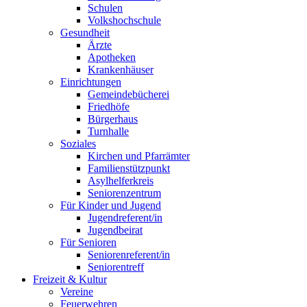
Schulen
Volkshochschule
Gesundheit
Ärzte
Apotheken
Krankenhäuser
Einrichtungen
Gemeindebücherei
Friedhöfe
Bürgerhaus
Turnhalle
Soziales
Kirchen und Pfarrämter
Familienstützpunkt
Asylhelferkreis
Seniorenzentrum
Für Kinder und Jugend
Jugendreferent/in
Jugendbeirat
Für Senioren
Seniorenreferent/in
Seniorentreff
Freizeit & Kultur
Vereine
Feuerwehren