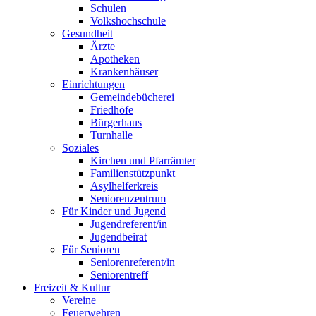
Schulen
Volkshochschule
Gesundheit
Ärzte
Apotheken
Krankenhäuser
Einrichtungen
Gemeindebücherei
Friedhöfe
Bürgerhaus
Turnhalle
Soziales
Kirchen und Pfarrämter
Familienstützpunkt
Asylhelferkreis
Seniorenzentrum
Für Kinder und Jugend
Jugendreferent/in
Jugendbeirat
Für Senioren
Seniorenreferent/in
Seniorentreff
Freizeit & Kultur
Vereine
Feuerwehren