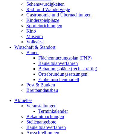
Sehenswürdigkeiten
Rad- und Wanderwege
Gastronomie und Übernachtungen
Kinderspielplätze
Sporteinrichtungen
Kino
Museum
Volksfest
Wirtschaft & Standort
Bauen
Flächennutzungsplan (FNP)
Bauleitplanverfahren
Bebauungspläne (rechtskräftig)
Ortsabrundungssatzungen
Einheimischenmodell
Post & Banken
Breitbandausbau
Aktuelles
Veranstaltungen
Terminkalender
Bekanntmachungen
Stellenangebote
Bauleitplanverfahren
Ausschreibungen