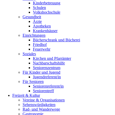
Kinderbetreuung
Schulen
Volkshochschule
Gesundheit
Ärzte
Apotheken
Krankenhäuser
Einrichtungen
Bücherschrank und Bücherei
Friedhof
Feuerwehr
Soziales
Kirchen und Pfarrämter
Nachbarschaftshilfe
Seniorenzentrum
Für Kinder und Jugend
Jugendreferent/in
Für Senioren
Seniorenreferent/in
Seniorentreff
Freizeit & Kultur
Vereine & Organisationen
Sehenswürdigkeiten
Rad- und Wanderwege
Gastronomie