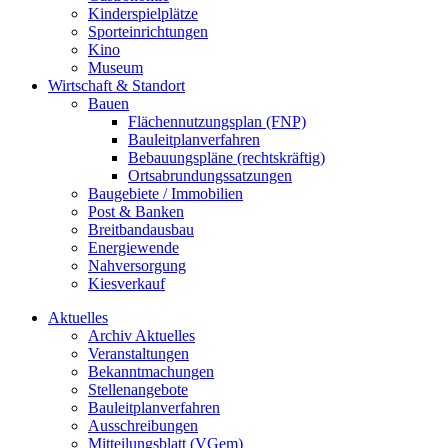
Kinderspielplätze
Sporteinrichtungen
Kino
Museum
Wirtschaft & Standort
Bauen
Flächennutzungsplan (FNP)
Bauleitplanverfahren
Bebauungspläne (rechtskräftig)
Ortsabrundungssatzungen
Baugebiete / Immobilien
Post & Banken
Breitbandausbau
Energiewende
Nahversorgung
Kiesverkauf
Aktuelles
Archiv Aktuelles
Veranstaltungen
Bekanntmachungen
Stellenangebote
Bauleitplanverfahren
Ausschreibungen
Mitteilungsblatt (VGem)