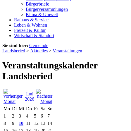
Bürgerbriefe
Bürgerversammlungen
Klima & Umwelt
Rathaus & Service
Leben & Wohnen
Freizeit & Kultur
Wirtschaft & Standort
Sie sind hier:
Gemeinde
Landsberied
>
Aktuelles
>
Veranstaltungen
Veranstaltungskalender
Landsberied
Juni
2026
Mo
Di
Mi
Do
Fr
Sa
So
1
2
3
4
5
6
7
8
9
10
11
12
13
14
15
16
17
18
19
20
21