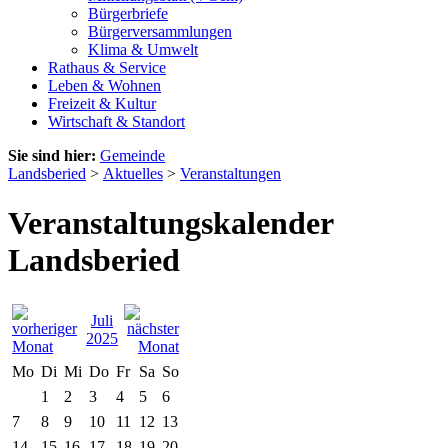
Bürgerbriefe
Bürgerversammlungen
Klima & Umwelt
Rathaus & Service
Leben & Wohnen
Freizeit & Kultur
Wirtschaft & Standort
Sie sind hier:
Gemeinde
Landsberied
>
Aktuelles
>
Veranstaltungen
Veranstaltungskalender
Landsberied
Juli
2025
Mo
Di
Mi
Do
Fr
Sa
So
1
2
3
4
5
6
7
8
9
10
11
12
13
14
15
16
17
18
19
20