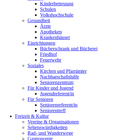
Kinderbetreuung
Schulen
Volkshochschule
Gesundheit
Ärzte
Apotheken
Krankenhäuser
Einrichtungen
Bücherschrank und Bücherei
Friedhof
Feuerwehr
Soziales
Kirchen und Pfarrämter
Nachbarschaftshilfe
Seniorenzentrum
Für Kinder und Jugend
Jugendreferent/in
Für Senioren
Seniorenreferent/in
Seniorentreff
Freizeit & Kultur
Vereine & Organisationen
Sehenswürdigkeiten
Rad- und Wanderwege
Gastronomie