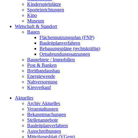
Kinderspielplätze
Sporteinrichtungen
Kino
Museum
Wirtschaft & Standort
Bauen
Flächennutzungsplan (FNP)
Bauleitplanverfahren
Bebauungspläne (rechtskräftig)
Ortsabrundungssatzungen
Baugebiete / Immobilien
Post & Banken
Breitbandausbau
Energiewende
Nahversorgung
Kiesverkauf
Aktuelles
Archiv Aktuelles
Veranstaltungen
Bekanntmachungen
Stellenangebote
Bauleitplanverfahren
Ausschreibungen
Mitteilungsblatt (VGem)