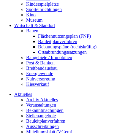
Kinderspielplätze
Sporteinrichtungen
Kino
Museum
Wirtschaft & Standort
Bauen
Flächennutzungsplan (FNP)
Bauleitplanverfahren
Bebauungspläne (rechtskräftig)
Ortsabrundungssatzungen
Baugebiete / Immobilien
Post & Banken
Breitbandausbau
Energiewende
Nahversorgung
Kiesverkauf
Aktuelles
Archiv Aktuelles
Veranstaltungen
Bekanntmachungen
Stellenangebote
Bauleitplanverfahren
Ausschreibungen
Mitteilungsblatt (VGem)