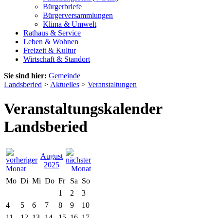
Bürgerbriefe
Bürgerversammlungen
Klima & Umwelt
Rathaus & Service
Leben & Wohnen
Freizeit & Kultur
Wirtschaft & Standort
Sie sind hier:
Gemeinde
Landsberied
>
Aktuelles
>
Veranstaltungen
Veranstaltungskalender
Landsberied
August
2025
Mo
Di
Mi
Do
Fr
Sa
So
1
2
3
4
5
6
7
8
9
10
11
12
13
14
15
16
17