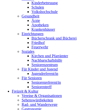
Kinderbetreuung
Schulen
Volkshochschule
Gesundheit
Ärzte
Apotheken
Krankenhäuser
Einrichtungen
Bücherschrank und Bücherei
Friedhof
Feuerwehr
Soziales
Kirchen und Pfarrämter
Nachbarschaftshilfe
Seniorenzentrum
Für Kinder und Jugend
Jugendreferent/in
Für Senioren
Seniorenreferent/in
Seniorentreff
Freizeit & Kultur
Vereine & Organisationen
Sehenswürdigkeiten
Rad- und Wanderwege
Gastronomie