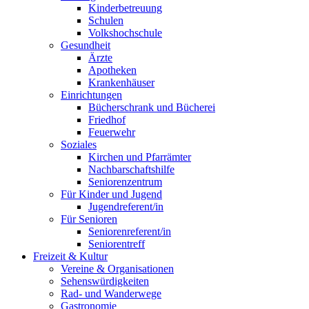
Kinderbetreuung
Schulen
Volkshochschule
Gesundheit
Ärzte
Apotheken
Krankenhäuser
Einrichtungen
Bücherschrank und Bücherei
Friedhof
Feuerwehr
Soziales
Kirchen und Pfarrämter
Nachbarschaftshilfe
Seniorenzentrum
Für Kinder und Jugend
Jugendreferent/in
Für Senioren
Seniorenreferent/in
Seniorentreff
Freizeit & Kultur
Vereine & Organisationen
Sehenswürdigkeiten
Rad- und Wanderwege
Gastronomie