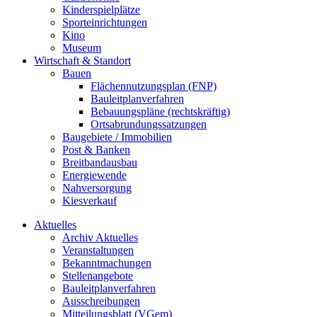
Kinderspielplätze
Sporteinrichtungen
Kino
Museum
Wirtschaft & Standort
Bauen
Flächennutzungsplan (FNP)
Bauleitplanverfahren
Bebauungspläne (rechtskräftig)
Ortsabrundungssatzungen
Baugebiete / Immobilien
Post & Banken
Breitbandausbau
Energiewende
Nahversorgung
Kiesverkauf
Aktuelles
Archiv Aktuelles
Veranstaltungen
Bekanntmachungen
Stellenangebote
Bauleitplanverfahren
Ausschreibungen
Mitteilungsblatt (VGem)