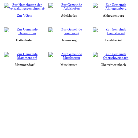
Zur VGem
Adelshofen
Althegnenberg
Hattenhofen
Jesenwang
Landsberied
Mammendorf
Mittelstetten
Oberschweinbach