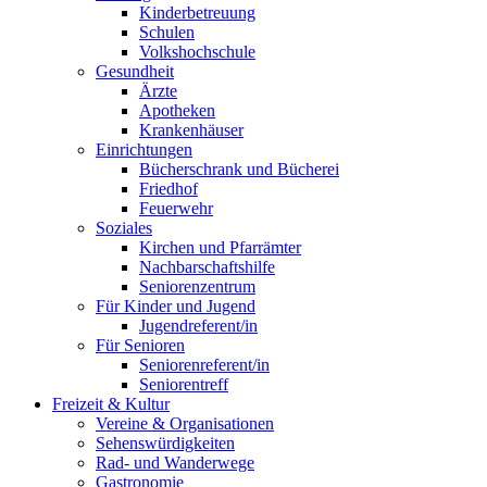
Kinderbetreuung
Schulen
Volkshochschule
Gesundheit
Ärzte
Apotheken
Krankenhäuser
Einrichtungen
Bücherschrank und Bücherei
Friedhof
Feuerwehr
Soziales
Kirchen und Pfarrämter
Nachbarschaftshilfe
Seniorenzentrum
Für Kinder und Jugend
Jugendreferent/in
Für Senioren
Seniorenreferent/in
Seniorentreff
Freizeit & Kultur
Vereine & Organisationen
Sehenswürdigkeiten
Rad- und Wanderwege
Gastronomie