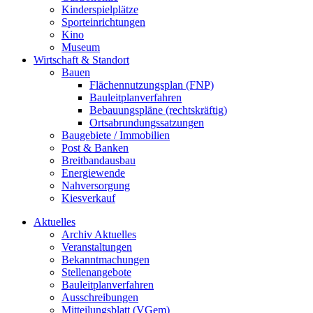
Kinderspielplätze
Sporteinrichtungen
Kino
Museum
Wirtschaft & Standort
Bauen
Flächennutzungsplan (FNP)
Bauleitplanverfahren
Bebauungspläne (rechtskräftig)
Ortsabrundungssatzungen
Baugebiete / Immobilien
Post & Banken
Breitbandausbau
Energiewende
Nahversorgung
Kiesverkauf
Aktuelles
Archiv Aktuelles
Veranstaltungen
Bekanntmachungen
Stellenangebote
Bauleitplanverfahren
Ausschreibungen
Mitteilungsblatt (VGem)