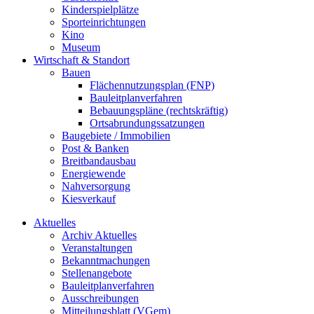
Kinderspielplätze
Sporteinrichtungen
Kino
Museum
Wirtschaft & Standort
Bauen
Flächennutzungsplan (FNP)
Bauleitplanverfahren
Bebauungspläne (rechtskräftig)
Ortsabrundungssatzungen
Baugebiete / Immobilien
Post & Banken
Breitbandausbau
Energiewende
Nahversorgung
Kiesverkauf
Aktuelles
Archiv Aktuelles
Veranstaltungen
Bekanntmachungen
Stellenangebote
Bauleitplanverfahren
Ausschreibungen
Mitteilungsblatt (VGem)