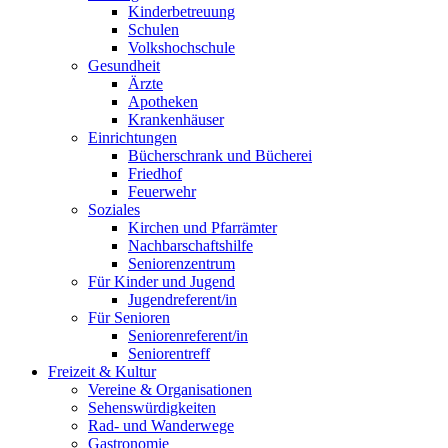
Kinderbetreuung
Schulen
Volkshochschule
Gesundheit
Ärzte
Apotheken
Krankenhäuser
Einrichtungen
Bücherschrank und Bücherei
Friedhof
Feuerwehr
Soziales
Kirchen und Pfarrämter
Nachbarschaftshilfe
Seniorenzentrum
Für Kinder und Jugend
Jugendreferent/in
Für Senioren
Seniorenreferent/in
Seniorentreff
Freizeit & Kultur
Vereine & Organisationen
Sehenswürdigkeiten
Rad- und Wanderwege
Gastronomie