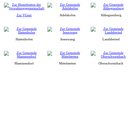
Zur VGem
Adelshofen
Althegnenberg
Hattenhofen
Jesenwang
Landsberied
Mammendorf
Mittelstetten
Oberschweinbach