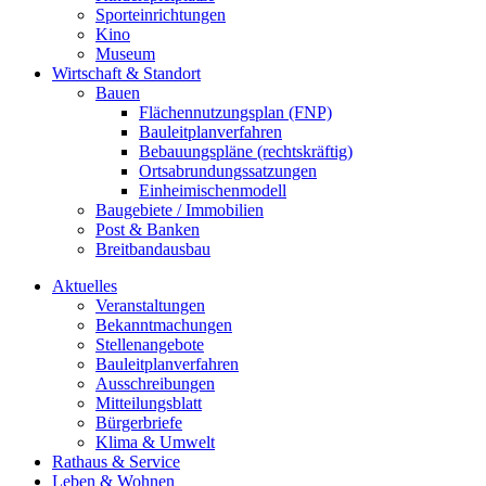
Sporteinrichtungen
Kino
Museum
Wirtschaft & Standort
Bauen
Flächennutzungsplan (FNP)
Bauleitplanverfahren
Bebauungspläne (rechtskräftig)
Ortsabrundungssatzungen
Einheimischenmodell
Baugebiete / Immobilien
Post & Banken
Breitbandausbau
Aktuelles
Veranstaltungen
Bekanntmachungen
Stellenangebote
Bauleitplanverfahren
Ausschreibungen
Mitteilungsblatt
Bürgerbriefe
Klima & Umwelt
Rathaus & Service
Leben & Wohnen