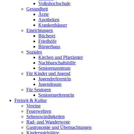
Volkshochschule
Gesundheit
Ärzte
Apotheken
Krankenhäuser
Einrichtungen
Bücherei
Friedhöfe
Bürgerhaus
Soziales
Kirchen und Pfarrämter
Nachbarschaftshilfe
Seniorenzentrum
Für Kinder und Jugend
Jugendreferent/in
Jugendraum
Für Senioren
Seniorenreferent/in
Freizeit & Kultur
Vereine
Feuerwehren
Sehenswürdigkeiten
Rad- und Wanderwege
Gastronomie und Übernachtungen
Kinderspielplätze