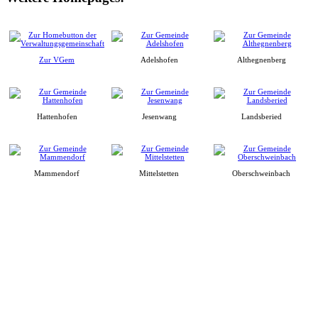
Zur VGem
Adelshofen
Althegnenberg
Hattenhofen
Jesenwang
Landsberied
Mammendorf
Mittelstetten
Oberschweinbach