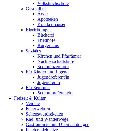
Volkshochschule
Gesundheit
Ärzte
Apotheken
Krankenhäuser
Einrichtungen
Bücherei
Friedhöfe
Bürgerhaus
Soziales
Kirchen und Pfarrämter
Nachbarschaftshilfe
Seniorenzentrum
Für Kinder und Jugend
Jugendreferent/in
Jugendraum
Für Senioren
Seniorenreferent/in
Freizeit & Kultur
Vereine
Feuerwehren
Sehenswürdigkeiten
Rad- und Wanderwege
Gastronomie und Übernachtungen
Kinderspielplätze