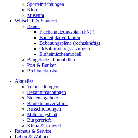
Sporteinrichtungen
Kino
Museum
Wirtschaft & Standort
Bauen
Flächennutzungsplan (FNP)
Bauleitplanverfahren
Bebauungspläne (rechtskräftig)
Ortsabrundungssatzungen
Einheimischenmodell
Baugebiete / Immobilien
Post & Banken
Breitbandausbau
Aktuelles
Veranstaltungen
Bekanntmachungen
Stellenangebote
Bauleitplanverfahren
Ausschreibungen
Mitteilungsblatt
Bürgerbriefe
Klima & Umwelt
Rathaus & Service
Leben & Wohnen