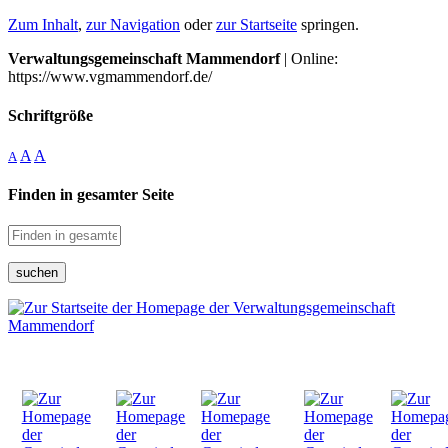
Zum Inhalt
,
zur Navigation
oder
zur Startseite
springen.
Verwaltungsgemeinschaft Mammendorf
| Online:
https://www.vgmammendorf.de/
Schriftgröße
A
A
A
Finden in gesamter Seite
suchen