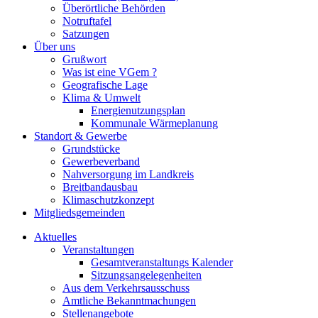
Überörtliche Behörden
Notruftafel
Satzungen
Über uns
Grußwort
Was ist eine VGem ?
Geografische Lage
Klima & Umwelt
Energienutzungsplan
Kommunale Wärmeplanung
Standort & Gewerbe
Grundstücke
Gewerbeverband
Nahversorgung im Landkreis
Breitbandausbau
Klimaschutzkonzept
Mitgliedsgemeinden
Aktuelles
Veranstaltungen
Gesamtveranstaltungs Kalender
Sitzungsangelegenheiten
Aus dem Verkehrsausschuss
Amtliche Bekanntmachungen
Stellenangebote