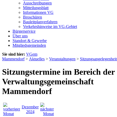
Ausschreibungen
Mitteilungsblatt
Informationen VG
Broschüren
Bauleitplanverfahren
Verkehrshinweise im VG-Gebiet
Bürgerservice
Über uns
Standort & Gewerbe
Mitgliedsgemeinden
Sie sind hier:
VGem
Mammendorf
>
Aktuelles
>
Veranstaltungen
>
Sitzungsangelegenhei
Sitzungstermine im Bereich der
Verwaltungsgemeinschaft
Mammendorf
Dezember
2024