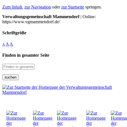
Zum Inhalt
,
zur Navigation
oder
zur Startseite
springen.
Verwaltungsgemeinschaft Mammendorf
| Online:
https://www.vgmammendorf.de/
Schriftgröße
A
A
A
Finden in gesamter Seite
suchen