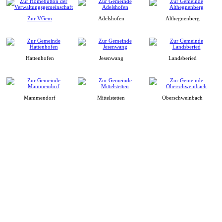
Zur VGem
Adelshofen
Althegnenberg
Hattenhofen
Jesenwang
Landsberied
Mammendorf
Mittelstetten
Oberschweinbach