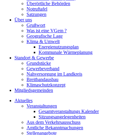
Überörtliche Behörden
Notruftafel
Satzungen
Über uns
Grußwort
Was ist eine VGem ?
Geografische Lage
Klima & Umwelt
Energienutzungsplan
Kommunale Wärmeplanung
Standort & Gewerbe
Grundstücke
Gewerbeverband
Nahversorgung im Landkreis
Breitbandausbau
Klimaschutzkonzept
Mitgliedsgemeinden
Aktuelles
Veranstaltungen
Gesamtveranstaltungs Kalender
Sitzungsangelegenheiten
Aus dem Verkehrsausschuss
Amtliche Bekanntmachungen
Stellenangebote