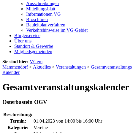
Ausschreibungen
Mitteilungsblatt
Informationen VG
Broschüren
Bauleitplanverfahren
Verkehrshinweise im VG-Gebiet
Bürgerservice
Über uns
Standort & Gewerbe
Mitgliedsgemeinden
Sie sind hier:
VGem
Mammendorf
>
Aktuelles
>
Veranstaltungen
>
Gesamtveranstaltungs
Kalender
Gesamtveranstaltungskalender
Osterbasteln OGV
Beschreibung:
Termin:
01.04.2023 von 14:00
bis 16:00 Uhr
Kategorie:
Vereine