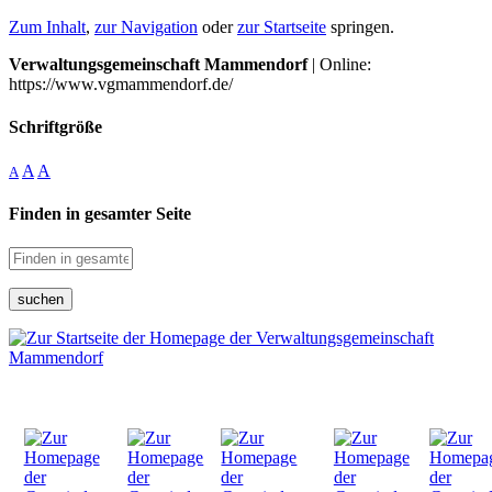
Zum Inhalt
,
zur Navigation
oder
zur Startseite
springen.
Verwaltungsgemeinschaft Mammendorf
| Online:
https://www.vgmammendorf.de/
Schriftgröße
A
A
A
Finden in gesamter Seite
suchen