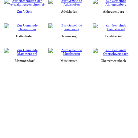
Zur VGem
Adelshofen
Althegnenberg
Hattenhofen
Jesenwang
Landsberied
Mammendorf
Mittelstetten
Oberschweinbach