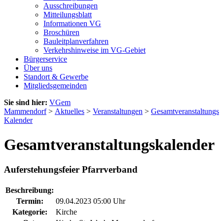
Ausschreibungen
Mitteilungsblatt
Informationen VG
Broschüren
Bauleitplanverfahren
Verkehrshinweise im VG-Gebiet
Bürgerservice
Über uns
Standort & Gewerbe
Mitgliedsgemeinden
Sie sind hier:
VGem
Mammendorf
>
Aktuelles
>
Veranstaltungen
>
Gesamtveranstaltungs
Kalender
Gesamtveranstaltungskalender
Auferstehungsfeier Pfarrverband
Beschreibung:
Termin:
09.04.2023 05:00 Uhr
Kategorie:
Kirche