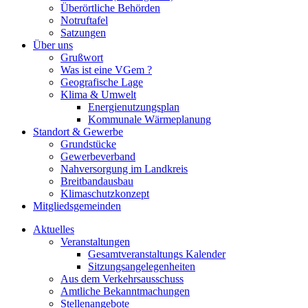
Überörtliche Behörden
Notruftafel
Satzungen
Über uns
Grußwort
Was ist eine VGem ?
Geografische Lage
Klima & Umwelt
Energienutzungsplan
Kommunale Wärmeplanung
Standort & Gewerbe
Grundstücke
Gewerbeverband
Nahversorgung im Landkreis
Breitbandausbau
Klimaschutzkonzept
Mitgliedsgemeinden
Aktuelles
Veranstaltungen
Gesamtveranstaltungs Kalender
Sitzungsangelegenheiten
Aus dem Verkehrsausschuss
Amtliche Bekanntmachungen
Stellenangebote