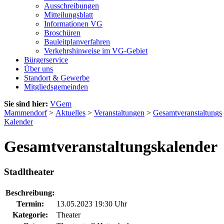
Ausschreibungen
Mitteilungsblatt
Informationen VG
Broschüren
Bauleitplanverfahren
Verkehrshinweise im VG-Gebiet
Bürgerservice
Über uns
Standort & Gewerbe
Mitgliedsgemeinden
Sie sind hier:
VGem
Mammendorf
>
Aktuelles
>
Veranstaltungen
>
Gesamtveranstaltungs
Kalender
Gesamtveranstaltungskalender
Stadltheater
Beschreibung:
Termin:
13.05.2023 19:30 Uhr
Kategorie:
Theater