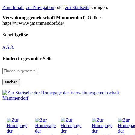
Zum Inhalt
,
zur Navigation
oder
zur Startseite
springen.
Verwaltungsgemeinschaft Mammendorf
| Online:
https://www.vgmammendorf.de/
Schriftgröße
A
A
A
Finden in gesamter Seite
suchen