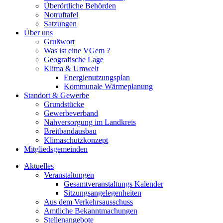
Überörtliche Behörden
Notruftafel
Satzungen
Über uns
Grußwort
Was ist eine VGem ?
Geografische Lage
Klima & Umwelt
Energienutzungsplan
Kommunale Wärmeplanung
Standort & Gewerbe
Grundstücke
Gewerbeverband
Nahversorgung im Landkreis
Breitbandausbau
Klimaschutzkonzept
Mitgliedsgemeinden
Aktuelles
Veranstaltungen
Gesamtveranstaltungs Kalender
Sitzungsangelegenheiten
Aus dem Verkehrsausschuss
Amtliche Bekanntmachungen
Stellenangebote